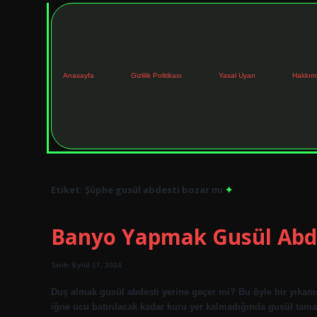
Anasayfa
Gizlilik Politikası
Yasal Uyarı
Hakkım
Etiket:
Şüphe gusül abdesti bozar mı
Banyo Yapmak Gusül Abde
Tarih: Eylül 17, 2024
Duş almak gusül abdesti yerine geçer mi? Bu öyle bir yıkama
iğne ucu batırılacak kadar kuru yer kalmadığında gusül tamam