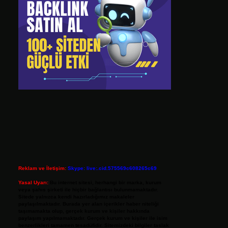
Reklam ve İletişim:
Skype: live:.cid.575569c608265c69
Yasal Uyarı:
Bu internet sitesi, herhangi bir marka, kurum
veya şahıs şirketi ile hiçbir bağlantısı bulunmamaktadır.
Sitede yalnızca kendi hazırladığımız makaleler
paylaşılmaktadır. Burada yer alan içerikler haber niteliği
taşımamakta olup, gerçek kurum ve kişiler hakkında
paylaşım yapılmamaktadır. Gerçek kurum ve kişiler ile isim
benzerlikleri tamamen tesadüfidir. Sitemizdeki bilgiler taslak