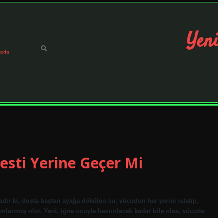
Yeni
ızda
sti Yerine Geçer Mi
dır ki, duşta baştan ayağa dökülen su, vücudun her yerini ıslatıp,
lanmış olur. Yani, iğne ucuyla bastırılacak kadar bile olsa, vücutta