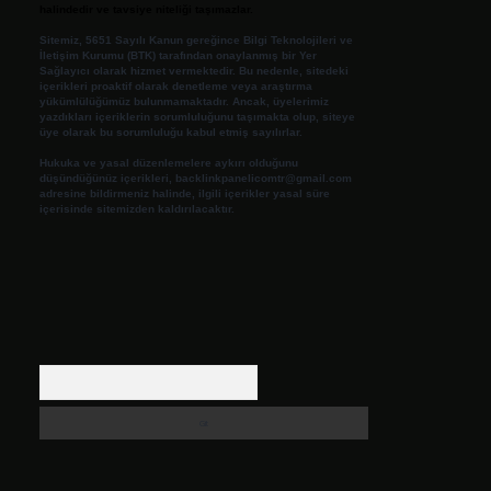
halindedir ve tavsiye niteliği taşımazlar.
Sitemiz, 5651 Sayılı Kanun gereğince Bilgi Teknolojileri ve
İletişim Kurumu (BTK) tarafından onaylanmış bir Yer
Sağlayıcı olarak hizmet vermektedir. Bu nedenle, sitedeki
içerikleri proaktif olarak denetleme veya araştırma
yükümlülüğümüz bulunmamaktadır. Ancak, üyelerimiz
yazdıkları içeriklerin sorumluluğunu taşımakta olup, siteye
üye olarak bu sorumluluğu kabul etmiş sayılırlar.
Hukuka ve yasal düzenlemelere aykırı olduğunu
düşündüğünüz içerikleri,
backlinkpanelicomtr@gmail.com
adresine bildirmeniz halinde, ilgili içerikler yasal süre
içerisinde sitemizden kaldırılacaktır.
Arama