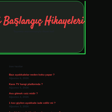
 Başlangıç Hikayeleri
Taşınma maceralarıyla ilham bul!
Sidebar
tulipbet
elexbett.net
Son Yazılar
Bazı ayakkabılar neden koku yapar ?
Ağustos 6, 2026
Kaos TV hangi platformda ?
Ağustos 5, 2026
Ava gitmek caiz midir ?
Ağustos 4, 2026
1 kez giyilen ayakkabı iade edilir mi ?
Ağustos 3, 2026