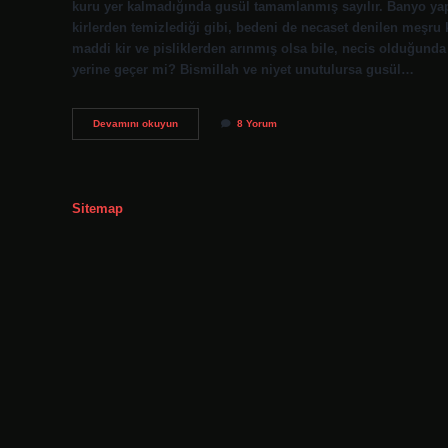
kuru yer kalmadığında gusül tamamlanmış sayılır. Banyo ya
kirlerden temizlediği gibi, bedeni de necaset denilen meşru k
maddi kir ve pisliklerden arınmış olsa bile, necis olduğun
yerine geçer mi? Bismillah ve niyet unutulursa gusül…
Banyo
Devamını okuyun
8 Yorum
Yapmak
Gusül
Abdesti
Yerine
Geçer
Sitemap
Mi