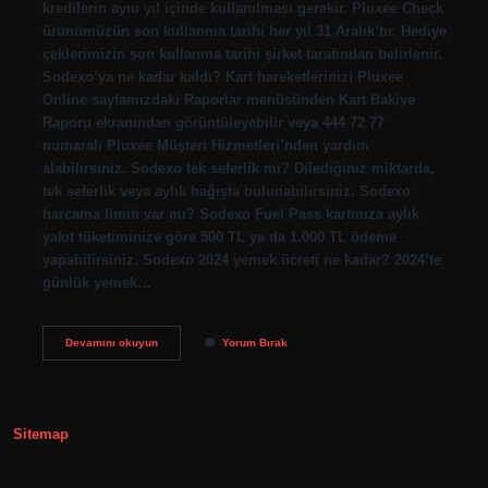
kredilerin aynı yıl içinde kullanılması gerekir. Pluxee Check
ürünümüzün son kullanma tarihi her yıl 31 Aralık’tır. Hediye
çeklerimizin son kullanma tarihi şirket tarafından belirlenir.
Sodexo’ya ne kadar kaldı? Kart hareketlerinizi Pluxee
Online sayfamızdaki Raporlar menüsünden Kart Bakiye
Raporu ekranından görüntüleyebilir veya 444 72 77
numaralı Pluxee Müşteri Hizmetleri’nden yardım
alabilirsiniz. Sodexo tek seferlik mi? Dilediğiniz miktarda,
tek seferlik veya aylık bağışta bulunabilirsiniz. Sodexo
harcama limiti var mı? Sodexo Fuel Pass kartınıza aylık
yakıt tüketiminize göre 500 TL ya da 1.000 TL ödeme
yapabilirsiniz. Sodexo 2024 yemek ücreti ne kadar? 2024’te
günlük yemek…
Sodexo
Devamını okuyun
Yorum Bırak
Süresi
Var
Mı
Sitemap