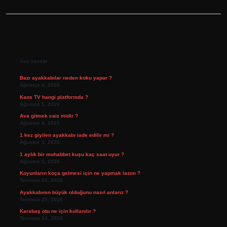
Sidebar
Son Yazılar
Bazı ayakkabılar neden koku yapar ?
Ağustos 6, 2026
Kaos TV hangi platformda ?
Ağustos 5, 2026
Ava gitmek caiz midir ?
Ağustos 4, 2026
1 kez giyilen ayakkabı iade edilir mi ?
Ağustos 3, 2026
1 aylık bir muhabbet kuşu kaç saat uyur ?
Ağustos 3, 2026
Koyunların koça gelmesi için ne yapmak lazım ?
Temmuz 26, 2026
Ayakkabının büyük olduğunu nasıl anlarız ?
Temmuz 25, 2026
Karabaş otu ne için kullanılır ?
Temmuz 24, 2026