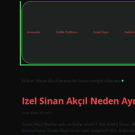
Anasayfa
Gizlilik Politikası
Yasal Uyarı
Hakkım
Etiket:
Sinan Akçıl ve Hande Yener sevgili oldu mu
Izel Sinan Akçıl Neden Ayr
Tarih: Ekim 15, 2024
Sinan Akçıl Hadise aşkı ne kadar sürdü? Yok Artık | Sinan Ak
konuşuluyor. Sinan Akçıl kimin eski sevgilisi? Dün doğmad