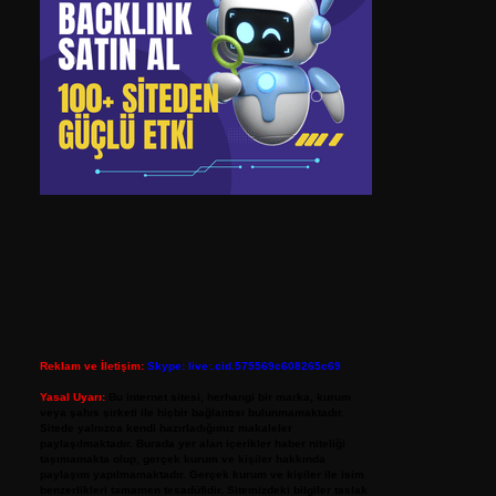
Reklam ve İletişim:
Skype: live:.cid.575569c608265c69
Yasal Uyarı:
Bu internet sitesi, herhangi bir marka, kurum
veya şahıs şirketi ile hiçbir bağlantısı bulunmamaktadır.
Sitede yalnızca kendi hazırladığımız makaleler
paylaşılmaktadır. Burada yer alan içerikler haber niteliği
taşımamakta olup, gerçek kurum ve kişiler hakkında
paylaşım yapılmamaktadır. Gerçek kurum ve kişiler ile isim
benzerlikleri tamamen tesadüfidir. Sitemizdeki bilgiler taslak