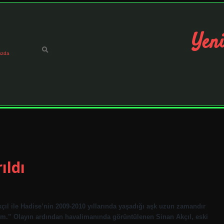
Yeni
ızda
ıldı
çıl ile Hadise’nin 2009-2010 yıllarında yaşadığı aşk uzun zamandır
ım.” Olayın ardından havalimanında görüntülenen Sinan Akçıl, eski