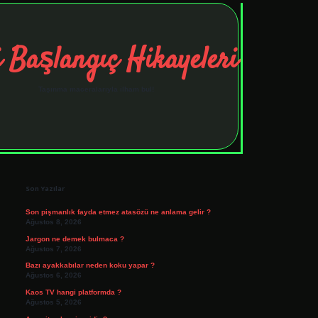
 Başlangıç Hikayeleri
Taşınma maceralarıyla ilham bul!
Sidebar
tulipbet
elexbett.net
Son Yazılar
Son pişmanlık fayda etmez atasözü ne anlama gelir ?
Ağustos 8, 2026
Jargon ne demek bulmaca ?
Ağustos 7, 2026
Bazı ayakkabılar neden koku yapar ?
Ağustos 6, 2026
Kaos TV hangi platformda ?
Ağustos 5, 2026