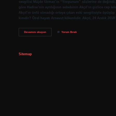
sevgilisi Müjde Uzman’ın “Yorgunum” sözlerine de değindi. S
göre Hadise’nin ayrılığının sebebinin Akçıl’ın gizlice cep tel
Akçıl’ın ünlü olmadığı ortaya çıkan eski sevgilisiyle öpüşüp sa
kimdir? Özel hayatı Arnavut kökenlidir. Akçıl, 24 Aralık 2018’
Izel
Devamını okuyun
Yorum Bırak
Sinan
Akçıl
Neden
Ayrıldı
Sitemap