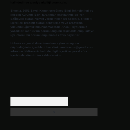
halindedir ve tavsiye niteliği taşımazlar.
Sitemiz, 5651 Sayılı Kanun gereğince Bilgi Teknolojileri ve
İletişim Kurumu (BTK) tarafından onaylanmış bir Yer
Sağlayıcı olarak hizmet vermektedir. Bu nedenle, sitedeki
içerikleri proaktif olarak denetleme veya araştırma
yükümlülüğümüz bulunmamaktadır. Ancak, üyelerimiz
yazdıkları içeriklerin sorumluluğunu taşımakta olup, siteye
üye olarak bu sorumluluğu kabul etmiş sayılırlar.
Hukuka ve yasal düzenlemelere aykırı olduğunu
düşündüğünüz içerikleri,
backlinkpanelicomtr@gmail.com
adresine bildirmeniz halinde, ilgili içerikler yasal süre
içerisinde sitemizden kaldırılacaktır.
Arama