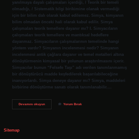
yanılmaya dayalı çalışmaları içerdiği, / Teorik bir temeli
olmadığı, / Sistematik bilgi birikimine olanak vermediği
için bir bilim dalı olarak kabul edilemez. Simya, kimyanın
bilim olmadan önceki hali olarak kabul edilir. Simya
çalışmaları teorik temellere dayanır mı? I. Simyacıların
çalışmaları teorik temellere ve mantıksal hedeflere
dayanmaz. Simyacıların çalışmalarının temelinde hangi
yöntem vardır? Simyanın incelenmesi nedir? Simyanın
incelenmesi antik çağlara dayanır ve temel metalleri altına
dönüştürmenin kimyasal bir yolunun araştırılmasını içerir.
Simyacılar bunun “Felsefe Taşı” adı verilen tanımlanmamış
bir dönüştürücü madde keşfedilerek başarılabileceğine
inanıyorlardı. Simya deneye dayanır mı? Simya, maddeleri
birbirine dönüştürme sanatı olarak tanımlanabilir.…
Simyacilarin
Devamını okuyun
Yorum Bırak
Calismalari
Neye
Dayanir
Sitemap