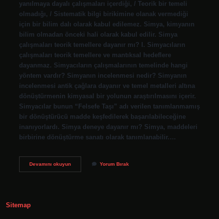
yanılmaya dayalı çalışmaları içerdiği, / Teorik bir temeli
olmadığı, / Sistematik bilgi birikimine olanak vermediği
için bir bilim dalı olarak kabul edilemez. Simya, kimyanın
bilim olmadan önceki hali olarak kabul edilir. Simya
çalışmaları teorik temellere dayanır mı? I. Simyacıların
çalışmaları teorik temellere ve mantıksal hedeflere
dayanmaz. Simyacıların çalışmalarının temelinde hangi
yöntem vardır? Simyanın incelenmesi nedir? Simyanın
incelenmesi antik çağlara dayanır ve temel metalleri altına
dönüştürmenin kimyasal bir yolunun araştırılmasını içerir.
Simyacılar bunun “Felsefe Taşı” adı verilen tanımlanmamış
bir dönüştürücü madde keşfedilerek başarılabileceğine
inanıyorlardı. Simya deneye dayanır mı? Simya, maddeleri
birbirine dönüştürme sanatı olarak tanımlanabilir.…
Simyacilarin
Devamını okuyun
Yorum Bırak
Calismalari
Neye
Dayanir
Sitemap