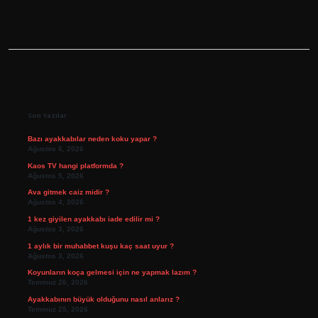
Sidebar
Son Yazılar
Bazı ayakkabılar neden koku yapar ?
Ağustos 6, 2026
Kaos TV hangi platformda ?
Ağustos 5, 2026
Ava gitmek caiz midir ?
Ağustos 4, 2026
1 kez giyilen ayakkabı iade edilir mi ?
Ağustos 3, 2026
1 aylık bir muhabbet kuşu kaç saat uyur ?
Ağustos 3, 2026
Koyunların koça gelmesi için ne yapmak lazım ?
Temmuz 26, 2026
Ayakkabının büyük olduğunu nasıl anlarız ?
Temmuz 25, 2026