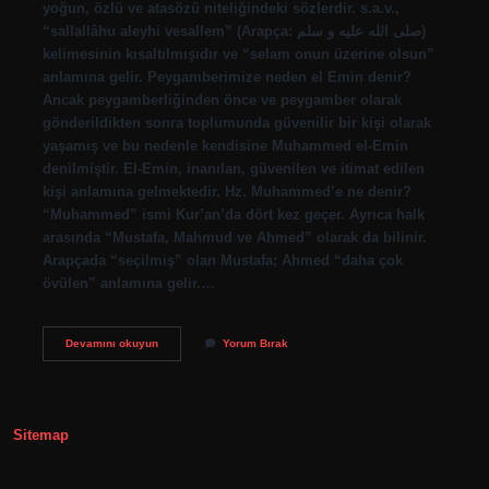
yoğun, özlü ve atasözü niteliğindeki sözlerdir. s.a.v.,
“sallallâhu aleyhi vesallem” (Arapça: صلى الله عليه و سلم)
kelimesinin kısaltılmışıdır ve “selam onun üzerine olsun”
anlamına gelir. Peygamberimize neden el Emin denir?
Ancak peygamberliğinden önce ve peygamber olarak
gönderildikten sonra toplumunda güvenilir bir kişi olarak
yaşamış ve bu nedenle kendisine Muhammed el-Emin
denilmiştir. El-Emin, inanılan, güvenilen ve itimat edilen
kişi anlamına gelmektedir. Hz. Muhammed’e ne denir?
“Muhammed” ismi Kur’an’da dört kez geçer. Ayrıca halk
arasında “Mustafa, Mahmud ve Ahmed” olarak da bilinir.
Arapçada “seçilmiş” olan Mustafa; Ahmed “daha çok
övülen” anlamına gelir.…
Neden
Devamını okuyun
Yorum Bırak
Hz
Muhammede
Sav
Denir
Sitemap