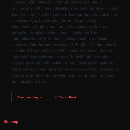
ilçesine bağlı, Manyas Gölü’nün güneyinde, deniz
seviyesinden 28 metre yükseklikte bulunan bir ilçedir. Salur
Türkleri kimdir? Salur Türkleri, Türk tarihinde büyük bir yer
kaplayan Oğuz boylarından biridir. Bugün, Doğu
Türkistan’da Çinlileşme, İran’da Farslaşma ve Irak ve
Suriye’de Araplaşma karşısında, “kaybolan Türk
topluluklarından” biri olmaktan kaçınmak için mücadele
ediyorlar. Salurlar nerede yaşıyor? Bugünkü Türkmenlerin
kökeninin Türkmenistan, Özbekistan, Afganistan, Irak ve
İran’daki Salur aşiretine, ayrıca Çin’deki Salur aşiretine
dayandığı tahmin edilmekle birlikte, Salar aşireti aslında
Hazar çevresi civarında yaşamış ve oradan İran, Horasan ve
Orta Asya ile Anadolu’ya yayılmıştır. Salur hangi boydan?
Bu makalelere göre…
Salur
Devamını okuyun
Yorum Bırak
Nereye
Bağlı
Sitemap