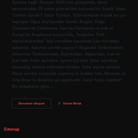
ilçesine bağlı, Manyas Gölü’nün güneyinde, deniz
seviyesinden 28 metre yükseklikte bulunan bir ilçedir. Salur
Türkleri kimdir? Salur Türkleri, Türk tarihinde büyük bir yer
kaplayan Oğuz boylarından biridir. Bugün, Doğu
Türkistan’da Çinlileşme, İran’da Farslaşma ve Irak ve
Suriye’de Araplaşma karşısında, “kaybolan Türk
topluluklarından” biri olmaktan kaçınmak için mücadele
ediyorlar. Salurlar nerede yaşıyor? Bugünkü Türkmenlerin
kökeninin Türkmenistan, Özbekistan, Afganistan, Irak ve
İran’daki Salur aşiretine, ayrıca Çin’deki Salur aşiretine
dayandığı tahmin edilmekle birlikte, Salar aşireti aslında
Hazar çevresi civarında yaşamış ve oradan İran, Horasan ve
Orta Asya ile Anadolu’ya yayılmıştır. Salur hangi boydan?
Bu makalelere göre…
Salur
Devamını okuyun
Yorum Bırak
Nereye
Bağlı
Sitemap