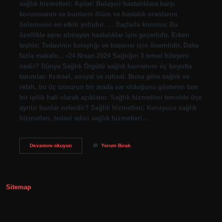
sağlık hizmetleri: Aşılar: Bulaşıcı hastalıklara karşı
korunmanın ve bunların ölüm ve hastalık oranlarını
önlemenin en etkili yoludur. … İlaçlarla koruma: Bu
özellikle aşısı olmayan hastalıklar için geçerlidir. Erken
teşhis: Tedavinin kolaylığı ve başarısı için önemlidir. Daha
fazla makale… •24 Nisan 2024 Sağlığın 3 temel bileşeni
nedir? Dünya Sağlık Örgütü sağlık kavramını üç boyutta
tanımlar: fiziksel, sosyal ve ruhsal. Buna göre sağlık ve
refah, bu üç unsurun bir arada var olduğunu gösteren tam
bir iyilik hali olarak açıklanır. Sağlık hizmetleri temelde üçe
ayrılır bunlar nelerdir? Sağlık hizmetleri; Koruyucu sağlık
hizmetleri, tedavi edici sağlık hizmetleri…
Sağlık
Devamını okuyun
Yorum Bırak
Hizmetinin
Üç
Temel
Bileşeni
Nedir
Sitemap