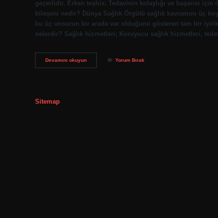
geçerlidir. Erken teşhis: Tedavinin kolaylığı ve başarısı içi
bileşeni nedir? Dünya Sağlık Örgütü sağlık kavramını üç boyut
bu üç unsurun bir arada var olduğunu gösteren tam bir iyilik 
nelerdir? Sağlık hizmetleri; Koruyucu sağlık hizmetleri, teda
Sağlık
Devamını okuyun
Yorum Bırak
Hizmetinin
Üç
Temel
Bileşeni
Nedir
Sitemap