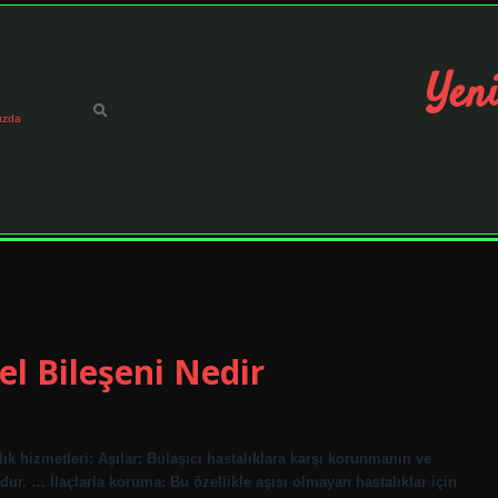
Yeni
ızda
l Bileşeni Nedir
lık hizmetleri: Aşılar: Bulaşıcı hastalıklara karşı korunmanın ve
dur. … İlaçlarla koruma: Bu özellikle aşısı olmayan hastalıklar için