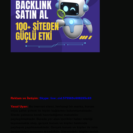
Reklam ve İletişim:
Skype: live:.cid.575569c608265c69
Yasal Uyarı:
Bu internet sitesi, herhangi bir marka, kurum
veya şahıs şirketi ile hiçbir bağlantısı bulunmamaktadır.
Sitede yalnızca kendi hazırladığımız makaleler
paylaşılmaktadır. Burada yer alan içerikler haber niteliği
taşımamakta olup, gerçek kurum ve kişiler hakkında
paylaşım yapılmamaktadır. Gerçek kurum ve kişiler ile isim
benzerlikleri tamamen tesadüfidir. Sitemizdeki bilgiler taslak