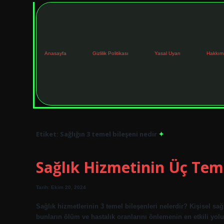
Anasayfa
Gizlilik Politikası
Yasal Uyarı
Hakkım
Etiket:
Sağlığın 3 temel bileşeni nedir
Sağlık Hizmetinin Üç Teme
Tarih: Ekim 20, 2024
Sağlık hizmetlerinin 3 temel bileşenleri nelerdir? Kişisel sağ
bunların ölüm ve hastalık oranlarını önlemenin en etkili yolu