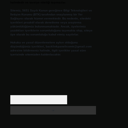
halindedir ve tavsiye niteliği taşımazlar.
Sitemiz, 5651 Sayılı Kanun gereğince Bilgi Teknolojileri ve
İletişim Kurumu (BTK) tarafından onaylanmış bir Yer
Sağlayıcı olarak hizmet vermektedir. Bu nedenle, sitedeki
içerikleri proaktif olarak denetleme veya araştırma
yükümlülüğümüz bulunmamaktadır. Ancak, üyelerimiz
yazdıkları içeriklerin sorumluluğunu taşımakta olup, siteye
üye olarak bu sorumluluğu kabul etmiş sayılırlar.
Hukuka ve yasal düzenlemelere aykırı olduğunu
düşündüğünüz içerikleri,
backlinkpanelicomtr@gmail.com
adresine bildirmeniz halinde, ilgili içerikler yasal süre
içerisinde sitemizden kaldırılacaktır.
Arama