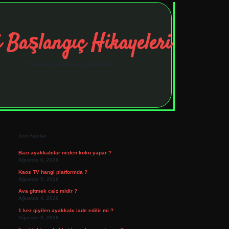
 Başlangıç Hikayeleri
Taşınma maceralarıyla ilham bul!
Sidebar
tulipbet
elexbett.net
Son Yazılar
Bazı ayakkabılar neden koku yapar ?
Ağustos 6, 2026
Kaos TV hangi platformda ?
Ağustos 5, 2026
Ava gitmek caiz midir ?
Ağustos 4, 2026
1 kez giyilen ayakkabı iade edilir mi ?
Ağustos 3, 2026