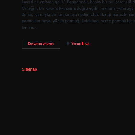
işareti ne anlama gelir? Başparmak, başka birine işaret edildiğ
Örneğin, bir koca arkadaşına doğru eğilir, sıkılmış yumruğu 
derse, karısıyla bir tartışmaya neden olur. Hangi parmak han
parmaklar başa, yüzük parmağı kulaklara, serçe parmak ise mi
bel ve…
Baş
Devamını okuyun
Yorum Bırak
Parmak
Neyi
Sembolize
Eder
Sitemap