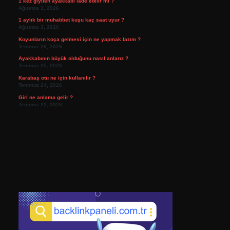
1 kez giyilen ayakkabı iade edilir mi ?
Ağustos 3, 2026
1 aylık bir muhabbet kuşu kaç saat uyur ?
Ağustos 3, 2026
Koyunların koça gelmesi için ne yapmak lazım ?
Temmuz 26, 2026
Ayakkabının büyük olduğunu nasıl anlarız ?
Temmuz 25, 2026
Karabaş otu ne için kullanılır ?
Temmuz 24, 2026
Girl ne anlama gelir ?
Temmuz 22, 2026