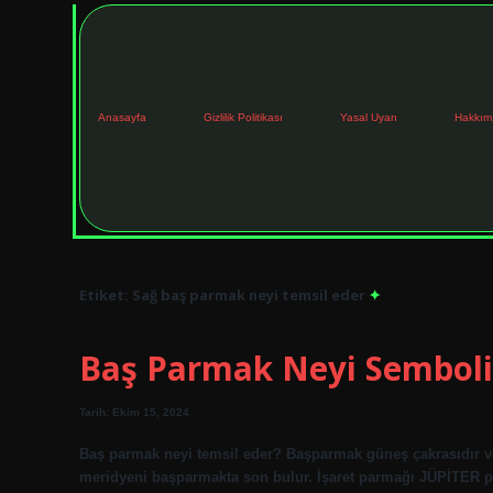
Anasayfa
Gizlilik Politikası
Yasal Uyarı
Hakkım
Etiket:
Sağ baş parmak neyi temsil eder
Baş Parmak Neyi Semboli
Tarih: Ekim 15, 2024
Baş parmak neyi temsil eder? Başparmak güneş çakrasıdır ve 
meridyeni başparmakta son bulur. İşaret parmağı JÜPİTER pa