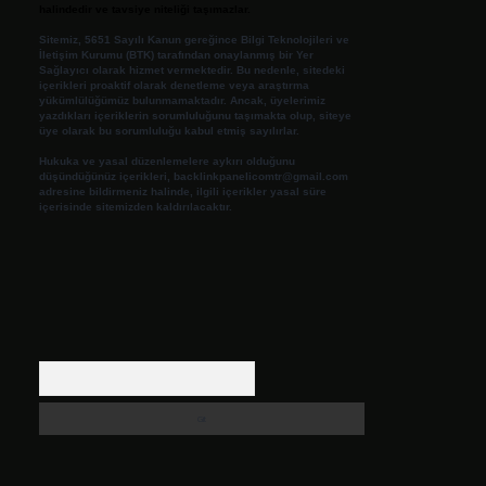
halindedir ve tavsiye niteliği taşımazlar.
Sitemiz, 5651 Sayılı Kanun gereğince Bilgi Teknolojileri ve
İletişim Kurumu (BTK) tarafından onaylanmış bir Yer
Sağlayıcı olarak hizmet vermektedir. Bu nedenle, sitedeki
içerikleri proaktif olarak denetleme veya araştırma
yükümlülüğümüz bulunmamaktadır. Ancak, üyelerimiz
yazdıkları içeriklerin sorumluluğunu taşımakta olup, siteye
üye olarak bu sorumluluğu kabul etmiş sayılırlar.
Hukuka ve yasal düzenlemelere aykırı olduğunu
düşündüğünüz içerikleri,
backlinkpanelicomtr@gmail.com
adresine bildirmeniz halinde, ilgili içerikler yasal süre
içerisinde sitemizden kaldırılacaktır.
Arama