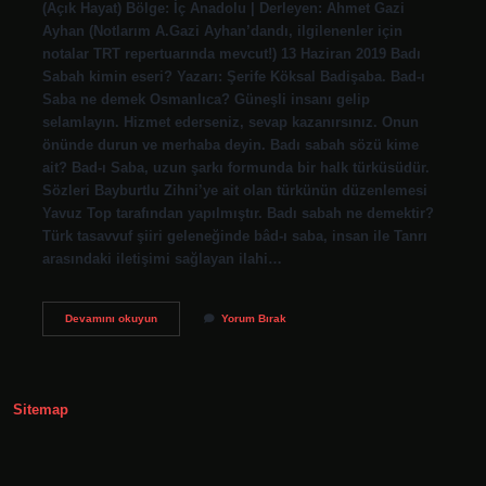
(Açık Hayat) Bölge: İç Anadolu | Derleyen: Ahmet Gazi
Ayhan (Notlarım A.Gazi Ayhan’dandı, ilgilenenler için
notalar TRT repertuarında mevcut!) 13 Haziran 2019 Badı
Sabah kimin eseri? Yazarı: Şerife Köksal Badişaba. Bad-ı
Saba ne demek Osmanlıca? Güneşli insanı gelip
selamlayın. Hizmet ederseniz, sevap kazanırsınız. Onun
önünde durun ve merhaba deyin. Badı sabah sözü kime
ait? Bad-ı Saba, uzun şarkı formunda bir halk türküsüdür.
Sözleri Bayburtlu Zihni’ye ait olan türkünün düzenlemesi
Yavuz Top tarafından yapılmıştır. Badı sabah ne demektir?
Türk tasavvuf şiiri geleneğinde bâd-ı saba, insan ile Tanrı
arasındaki iletişimi sağlayan ilahi…
Bad
Devamını okuyun
Yorum Bırak
I
Sabah
Ne
Demek
Sitemap