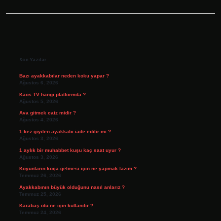
Sidebar
Son Yazılar
Bazı ayakkabılar neden koku yapar ?
Ağustos 6, 2026
Kaos TV hangi platformda ?
Ağustos 5, 2026
Ava gitmek caiz midir ?
Ağustos 4, 2026
1 kez giyilen ayakkabı iade edilir mi ?
Ağustos 3, 2026
1 aylık bir muhabbet kuşu kaç saat uyur ?
Ağustos 3, 2026
Koyunların koça gelmesi için ne yapmak lazım ?
Temmuz 26, 2026
Ayakkabının büyük olduğunu nasıl anlarız ?
Temmuz 25, 2026
Karabaş otu ne için kullanılır ?
Temmuz 24, 2026