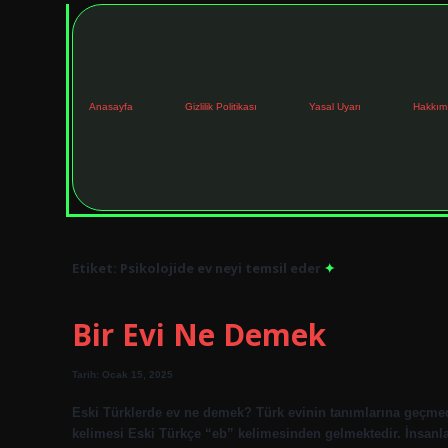
Anasayfa
Gizlilik Politikası
Yasal Uyarı
Hakkım
Etiket:
Psikolojide ev neyi temsil eder
Bir Evi Ne Demek
Tarih: Ocak 15, 2025
Eski Türklerde ev ne demek? Türk evinin tanımlarına geçmed
kelimesi Eski Türkçe “eb” kelimesinden gelmektedir. İnsanlar