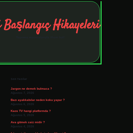
 Başlangıç Hikayeleri
Taşınma maceralarıyla ilham bul!
Sidebar
tulipbet
elexbett.net
Son Yazılar
Jargon ne demek bulmaca ?
Ağustos 7, 2026
Bazı ayakkabılar neden koku yapar ?
Ağustos 6, 2026
Kaos TV hangi platformda ?
Ağustos 5, 2026
Ava gitmek caiz midir ?
Ağustos 4, 2026