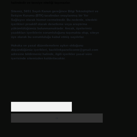
halindedir ve tavsiye niteliği taşımazlar.
Sitemiz, 5651 Sayılı Kanun gereğince Bilgi Teknolojileri ve
İletişim Kurumu (BTK) tarafından onaylanmış bir Yer
Sağlayıcı olarak hizmet vermektedir. Bu nedenle, sitedeki
içerikleri proaktif olarak denetleme veya araştırma
yükümlülüğümüz bulunmamaktadır. Ancak, üyelerimiz
yazdıkları içeriklerin sorumluluğunu taşımakta olup, siteye
üye olarak bu sorumluluğu kabul etmiş sayılırlar.
Hukuka ve yasal düzenlemelere aykırı olduğunu
düşündüğünüz içerikleri,
backlinkpanelicomtr@gmail.com
adresine bildirmeniz halinde, ilgili içerikler yasal süre
içerisinde sitemizden kaldırılacaktır.
Arama