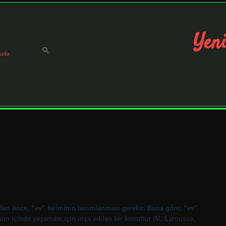
Yeni
ızda
en önce, “ev” teriminin tanımlanması gerekir. Buna göre; “ev”
ın içinde yaşaması için inşa edilen bir konuttur (M. Larousse,