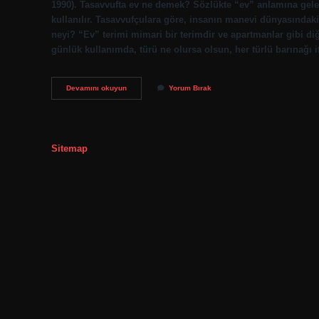
1990). Tasavvufta ev ne demek? Sözlükte “ev” anlamına gele
kullanılır. Tasavvufçulara göre, insanın manevi dünyasındaki
neyi? “Ev” terimi mimari bir terimdir ve apartmanlar gibi diğ
günlük kullanımda, türü ne olursa olsun, her türlü barınağı 
Bir
Devamını okuyun
Yorum Bırak
Evi
Ne
Demek
Sitemap