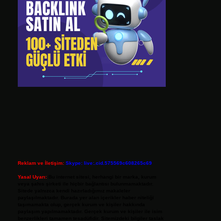
Reklam ve İletişim:
Skype: live:.cid.575569c608265c69
Yasal Uyarı:
Bu internet sitesi, herhangi bir marka, kurum
veya şahıs şirketi ile hiçbir bağlantısı bulunmamaktadır.
Sitede yalnızca kendi hazırladığımız makaleler
paylaşılmaktadır. Burada yer alan içerikler haber niteliği
taşımamakta olup, gerçek kurum ve kişiler hakkında
paylaşım yapılmamaktadır. Gerçek kurum ve kişiler ile isim
benzerlikleri tamamen tesadüfidir. Sitemizdeki bilgiler taslak