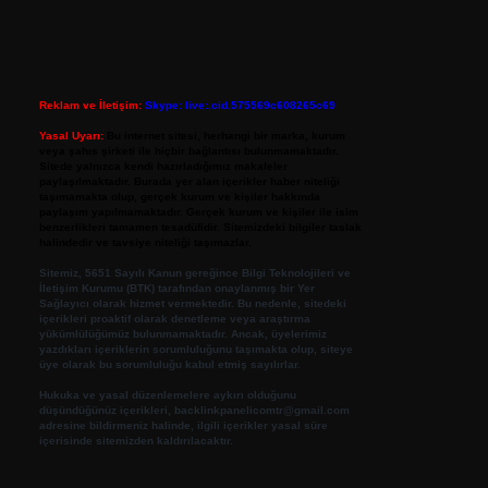
Reklam ve İletişim:
Skype: live:.cid.575569c608265c69
Yasal Uyarı:
Bu internet sitesi, herhangi bir marka, kurum
veya şahıs şirketi ile hiçbir bağlantısı bulunmamaktadır.
Sitede yalnızca kendi hazırladığımız makaleler
paylaşılmaktadır. Burada yer alan içerikler haber niteliği
taşımamakta olup, gerçek kurum ve kişiler hakkında
paylaşım yapılmamaktadır. Gerçek kurum ve kişiler ile isim
benzerlikleri tamamen tesadüfidir. Sitemizdeki bilgiler taslak
halindedir ve tavsiye niteliği taşımazlar.
Sitemiz, 5651 Sayılı Kanun gereğince Bilgi Teknolojileri ve
İletişim Kurumu (BTK) tarafından onaylanmış bir Yer
Sağlayıcı olarak hizmet vermektedir. Bu nedenle, sitedeki
içerikleri proaktif olarak denetleme veya araştırma
yükümlülüğümüz bulunmamaktadır. Ancak, üyelerimiz
yazdıkları içeriklerin sorumluluğunu taşımakta olup, siteye
üye olarak bu sorumluluğu kabul etmiş sayılırlar.
Hukuka ve yasal düzenlemelere aykırı olduğunu
düşündüğünüz içerikleri,
backlinkpanelicomtr@gmail.com
adresine bildirmeniz halinde, ilgili içerikler yasal süre
içerisinde sitemizden kaldırılacaktır.