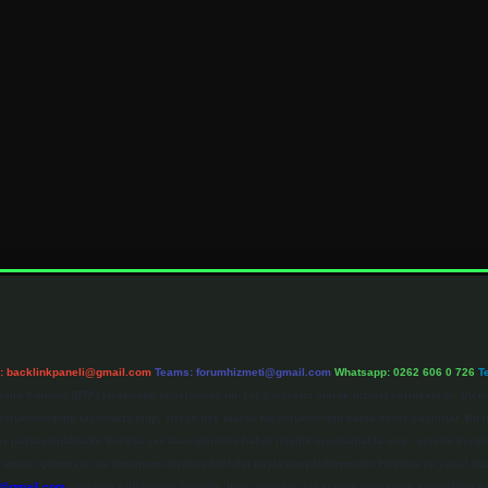
l:
backlinkpaneli@gmail.com
Teams:
forumhizmeti@gmail.com
Whatsapp: 0262 606 0 726
T
etişim Kurumu (BTK) tarafından onaylanmış bir Yer Sağlayıcı olarak hizmet vermektedir. Bu ne
umluluğunu taşımakta olup, siteye üye olarak bu sorumluluğu kabul etmiş sayılırlar. Bu inte
er paylaşılmaktadır. Burada yer alan içerikler haber niteliği taşımamakta olup, gerçek ku
 kar amacı gütmeyen ve tamamen ücretsiz bir bilgi paylaşım platformudur. Hukuka ve yasal d
r@gmail.com
adresine bildirmeniz halinde, ilgili içerikler yasal süre içerisinde sitemizden ka