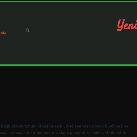
Yeni
ızda
lere bağlı olarak tohum çimlenmesini, meristemden gövde büyümesine
işi, cinsiyet belirlenmesini ve tane gelişimini tetikler. Gibberellik