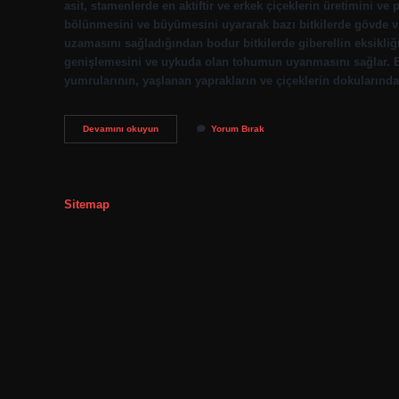
asit, stamenlerde en aktiftir ve erkek çiçeklerin üretimini ve 
bölünmesini ve büyümesini uyararak bazı bitkilerde gövde ve
uzamasını sağladığından bodur bitkilerde giberellin eksikliği
genişlemesini ve uykuda olan tohumun uyanmasını sağlar. E
yumrularının, yaşlanan yaprakların ve çiçeklerin dokularında
Giberellin
Devamını okuyun
Yorum Bırak
Ne
Işe
Yarar
Sitemap