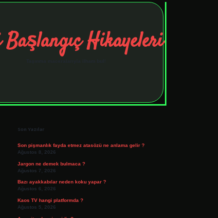
 Başlangıç Hikayeleri
Taşınma maceralarıyla ilham bul!
Sidebar
tulipbet
elexbett.net
Son Yazılar
Son pişmanlık fayda etmez atasözü ne anlama gelir ?
Ağustos 8, 2026
Jargon ne demek bulmaca ?
Ağustos 7, 2026
Bazı ayakkabılar neden koku yapar ?
Ağustos 6, 2026
Kaos TV hangi platformda ?
Ağustos 5, 2026