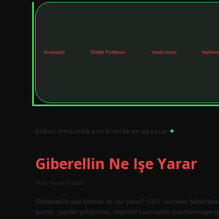
Anasayfa
Gizlilik Politikası
Yasal Uyarı
Hakkım
Etiket:
Perasetik asit bitkide ne işe yarar
Giberellin Ne Işe Yarar
Tarih: Kasım 4, 2024
Gibberellik asit bitkide ne işe yarar? GA3, çevresel faktör
geçişi, yaprak gelişimini, vejetatif aşamadan çiçeklenmeye geç