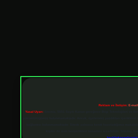
Reklam ve İletişim:
E-mai
Yasal Uyarı:
Sitemiz, 5651 Sayılı Kanun gereğince Bilgi Teknolojileri ve İl
yükümlülüğümüz bulunmamaktadır. Ancak, üyelerimiz yazdıkları içeriklerin sor
bağlantısı bulunmamaktadır. Sitede yalnızca kendi hazırladığımız makalel
kişiler ile isim benzerlikleri tamamen tesadüfidir. Sitemiz,
backlinkpanelicomt