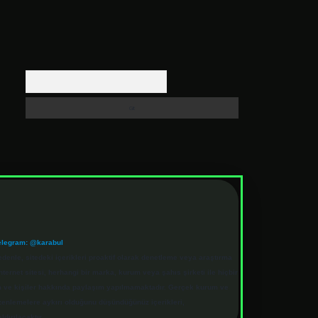
Arama
elegram: @karabul
denle, sitedeki içerikleri proaktif olarak denetleme veya araştırma
rnet sitesi, herhangi bir marka, kurum veya şahıs şirketi ile hiçbir
rum ve kişiler hakkında paylaşım yapılmamaktadır. Gerçek kurum ve
üzenlemelere aykırı olduğunu düşündüğünüz içerikleri,
ldırılacaktır.