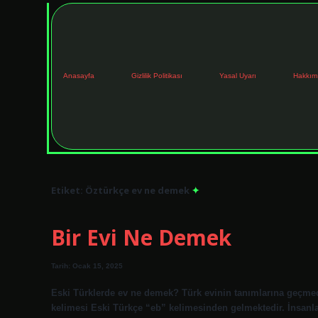
Anasayfa
Gizlilik Politikası
Yasal Uyarı
Hakkım
Etiket:
Öztürkçe ev ne demek
Bir Evi Ne Demek
Tarih: Ocak 15, 2025
Eski Türklerde ev ne demek? Türk evinin tanımlarına geçmed
kelimesi Eski Türkçe “eb” kelimesinden gelmektedir. İnsanlar