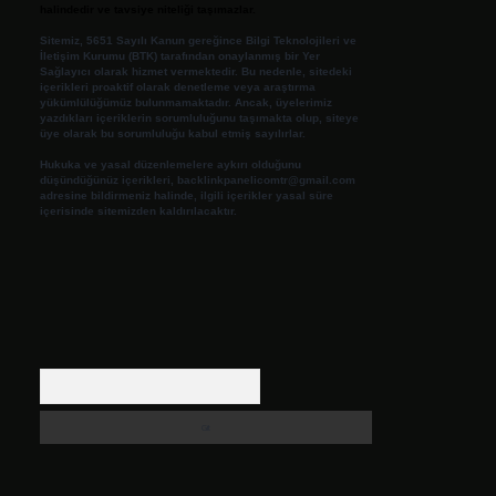
halindedir ve tavsiye niteliği taşımazlar.
Sitemiz, 5651 Sayılı Kanun gereğince Bilgi Teknolojileri ve
İletişim Kurumu (BTK) tarafından onaylanmış bir Yer
Sağlayıcı olarak hizmet vermektedir. Bu nedenle, sitedeki
içerikleri proaktif olarak denetleme veya araştırma
yükümlülüğümüz bulunmamaktadır. Ancak, üyelerimiz
yazdıkları içeriklerin sorumluluğunu taşımakta olup, siteye
üye olarak bu sorumluluğu kabul etmiş sayılırlar.
Hukuka ve yasal düzenlemelere aykırı olduğunu
düşündüğünüz içerikleri,
backlinkpanelicomtr@gmail.com
adresine bildirmeniz halinde, ilgili içerikler yasal süre
içerisinde sitemizden kaldırılacaktır.
Arama