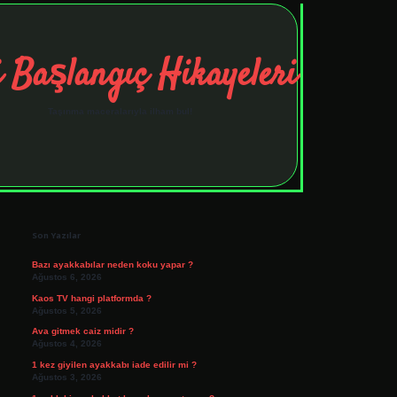
 Başlangıç Hikayeleri
Taşınma maceralarıyla ilham bul!
Sidebar
tulipbet
elexbett.net
Son Yazılar
Bazı ayakkabılar neden koku yapar ?
Ağustos 6, 2026
Kaos TV hangi platformda ?
Ağustos 5, 2026
Ava gitmek caiz midir ?
Ağustos 4, 2026
1 kez giyilen ayakkabı iade edilir mi ?
Ağustos 3, 2026