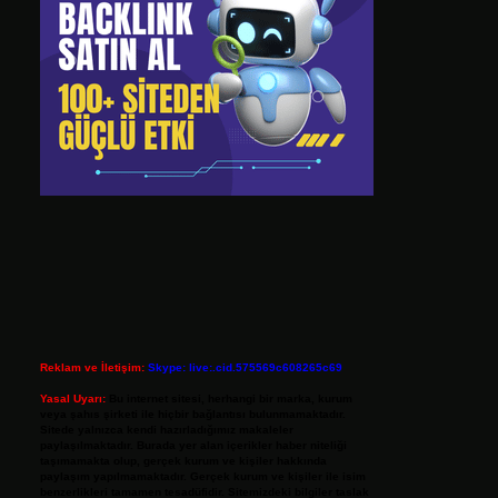
Reklam ve İletişim:
Skype: live:.cid.575569c608265c69
Yasal Uyarı:
Bu internet sitesi, herhangi bir marka, kurum
veya şahıs şirketi ile hiçbir bağlantısı bulunmamaktadır.
Sitede yalnızca kendi hazırladığımız makaleler
paylaşılmaktadır. Burada yer alan içerikler haber niteliği
taşımamakta olup, gerçek kurum ve kişiler hakkında
paylaşım yapılmamaktadır. Gerçek kurum ve kişiler ile isim
benzerlikleri tamamen tesadüfidir. Sitemizdeki bilgiler taslak