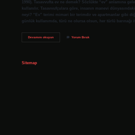
1990). Tasavvufta ev ne demek? Sözlükte “ev” anlamına gele
kullanılır. Tasavvufçulara göre, insanın manevi dünyasındaki
neyi? “Ev” terimi mimari bir terimdir ve apartmanlar gibi diğ
günlük kullanımda, türü ne olursa olsun, her türlü barınağı 
Bir
Devamını okuyun
Yorum Bırak
Evi
Ne
Demek
Sitemap