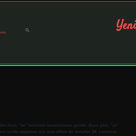
Yeni
ızda
en önce, “ev” teriminin tanımlanması gerekir. Buna göre; “ev”
ın içinde yaşaması için inşa edilen bir konuttur (M. Larousse,