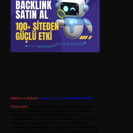
Reklam ve İletişim:
Skype: live:.cid.575569c608265c69
Yasal Uyarı:
Bu internet sitesi, herhangi bir marka, kurum
veya şahıs şirketi ile hiçbir bağlantısı bulunmamaktadır.
Sitede yalnızca kendi hazırladığımız makaleler
paylaşılmaktadır. Burada yer alan içerikler haber niteliği
taşımamakta olup, gerçek kurum ve kişiler hakkında
paylaşım yapılmamaktadır. Gerçek kurum ve kişiler ile isim
benzerlikleri tamamen tesadüfidir. Sitemizdeki bilgiler taslak