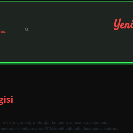
Yeni
ızda
isi
inin sizin için doğru olduğu, kullanım amacınıza, depolama
rılmamış ses istiyorsanız PCM tercih edilebilir, kayıpsız sıkıştırma