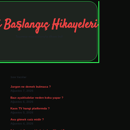
 Başlangıç Hikayeleri
Taşınma maceralarıyla ilham bul!
Sidebar
tulipbet
elexbett.net
Son Yazılar
Jargon ne demek bulmaca ?
Ağustos 7, 2026
Bazı ayakkabılar neden koku yapar ?
Ağustos 6, 2026
Kaos TV hangi platformda ?
Ağustos 5, 2026
Ava gitmek caiz midir ?
Ağustos 4, 2026