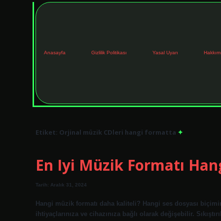
Anasayfa
Gizlilik Politikası
Yasal Uyarı
Hakkım
Etiket:
Orjinal müzik CDleri hangi formatta
En Iyi Müzik Formatı Hang
Tarih: Aralık 31, 2024
Hangi müzik formatı daha kaliteli? Hangi ses dosyası biçim
ihtiyaçlarınıza ve cihazınıza bağlı olarak değişebilir. Sıkıştı