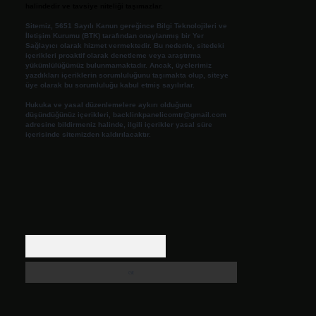
halindedir ve tavsiye niteliği taşımazlar.
Sitemiz, 5651 Sayılı Kanun gereğince Bilgi Teknolojileri ve
İletişim Kurumu (BTK) tarafından onaylanmış bir Yer
Sağlayıcı olarak hizmet vermektedir. Bu nedenle, sitedeki
içerikleri proaktif olarak denetleme veya araştırma
yükümlülüğümüz bulunmamaktadır. Ancak, üyelerimiz
yazdıkları içeriklerin sorumluluğunu taşımakta olup, siteye
üye olarak bu sorumluluğu kabul etmiş sayılırlar.
Hukuka ve yasal düzenlemelere aykırı olduğunu
düşündüğünüz içerikleri,
backlinkpanelicomtr@gmail.com
adresine bildirmeniz halinde, ilgili içerikler yasal süre
içerisinde sitemizden kaldırılacaktır.
Arama