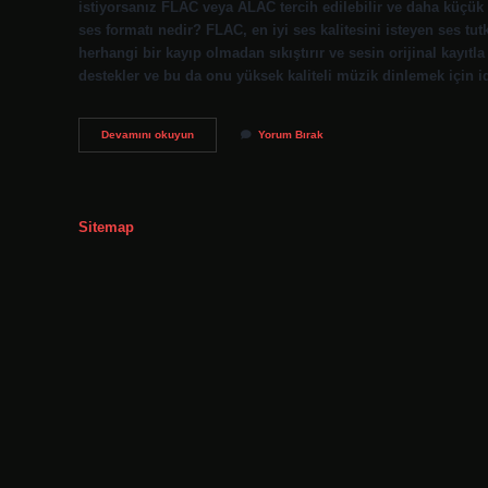
istiyorsanız FLAC veya ALAC tercih edilebilir ve daha küçük 
ses formatı nedir? FLAC, en iyi ses kalitesini isteyen ses tu
herhangi bir kayıp olmadan sıkıştırır ve sesin orijinal kayıt
destekler ve bu da onu yüksek kaliteli müzik dinlemek için id
En
Devamını okuyun
Yorum Bırak
Iyi
Müzik
Formatı
Hangisi
Sitemap