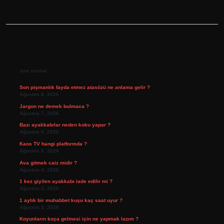
Sidebar
Son Yazılar
Son pişmanlık fayda etmez atasözü ne anlama gelir ?
Ağustos 8, 2026
Jargon ne demek bulmaca ?
Ağustos 7, 2026
Bazı ayakkabılar neden koku yapar ?
Ağustos 6, 2026
Kaos TV hangi platformda ?
Ağustos 5, 2026
Ava gitmek caiz midir ?
Ağustos 4, 2026
1 kez giyilen ayakkabı iade edilir mi ?
Ağustos 3, 2026
1 aylık bir muhabbet kuşu kaç saat uyur ?
Ağustos 3, 2026
Koyunların koça gelmesi için ne yapmak lazım ?