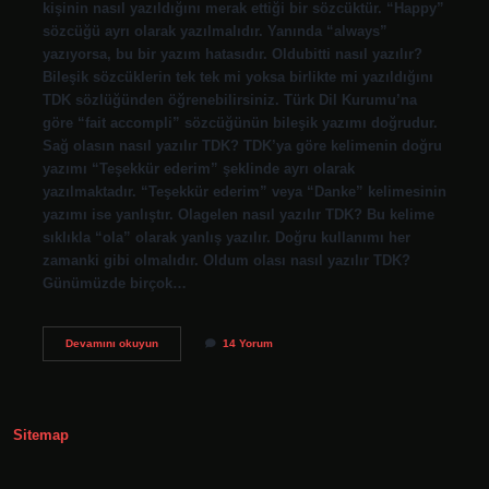
kişinin nasıl yazıldığını merak ettiği bir sözcüktür. “Happy”
sözcüğü ayrı olarak yazılmalıdır. Yanında “always”
yazıyorsa, bu bir yazım hatasıdır. Oldubitti nasıl yazılır?
Bileşik sözcüklerin tek tek mi yoksa birlikte mi yazıldığını
TDK sözlüğünden öğrenebilirsiniz. Türk Dil Kurumu’na
göre “fait accompli” sözcüğünün bileşik yazımı doğrudur.
Sağ olasın nasıl yazılır TDK? TDK’ya göre kelimenin doğru
yazımı “Teşekkür ederim” şeklinde ayrı olarak
yazılmaktadır. “Teşekkür ederim” veya “Danke” kelimesinin
yazımı ise yanlıştır. Olagelen nasıl yazılır TDK? Bu kelime
sıklıkla “ola” olarak yanlış yazılır. Doğru kullanımı her
zamanki gibi olmalıdır. Oldum olası nasıl yazılır TDK?
Günümüzde birçok…
Oldum
Devamını okuyun
14 Yorum
Olası
Nasıl
Yazılır
Sitemap