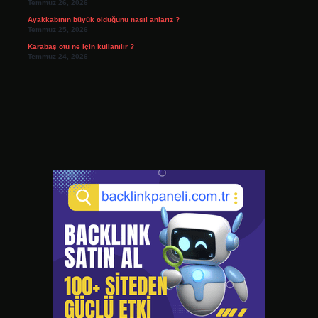
Temmuz 26, 2026
Ayakkabının büyük olduğunu nasıl anlarız ?
Temmuz 25, 2026
Karabaş otu ne için kullanılır ?
Temmuz 24, 2026