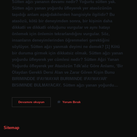
Sütten ağzı yananın devamı nedir? Yoğurtu sütten yak.
Sütten ağzı yanan yoğurdu üfleyerek yer atasözünün
taşıdığı anlam aşağıdakilerden hangisiyle ilgilidir? Bu
atasözü, kötü bir deneyimden sonra, bir kişinin daha
dikkatli ve dikkatli olduğunu vurgular ve aynı hatayı
önlemek için önlemin tekrarlandığını vurgular. Söz,
insanların deneyimlerinden öğrenmeleri gerektiğini
söylüyor. Sütten ağzı yanmak deyimi ne demek? [1] Kötü
bir duruma girmek için dikkatsiz olmak. Sütten ağzı yanan
yoğurdu üfleyerek yer cümlesi nedir? Sütten Ağzi Yanan
Yoğurdu öfleyerek yer Atasözün Tdk’aöz Göre Anlamı, ‘Bir
Olaydan Gerekli Dersi Alan ve Zarar Gören Kişin Bunu
BIRIMINDDE IFAYMAYAR BURIMINDE IFAYMAYAR’
BISIMINDE BULMAYACAY. Sütten ağzı yanan yoğurdu…
Sütten
Devamını okuyun
Yorum Bırak
Ağzı
Yanan
Atasözünün
Devamı
Nedir
Sitemap