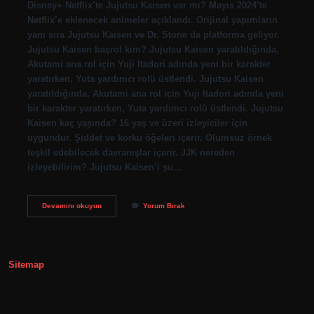
Disney+ Netflix’te Jujutsu Kaisen var mı? Mayıs 2024’te
Netflix’e eklenecek animeler açıklandı. Orijinal yapımların
yanı sıra Jujutsu Kaisen ve Dr. Stone da platforma geliyor.
Jujutsu Kaisen başrol kim? Jujutsu Kaisen yaratıldığında,
Akutami ana rol için Yuji Itadori adında yeni bir karakter
yaratırken, Yuta yardımcı rolü üstlendi. Jujutsu Kaisen
yaratıldığında, Akutami ana rol için Yuji Itadori adında yeni
bir karakter yaratırken, Yuta yardımcı rolü üstlendi. Jujutsu
Kaisen kaç yaşında? 16 yaş ve üzeri izleyiciler için
uygundur. Şiddet ve korku öğeleri içerir. Olumsuz örnek
teşkil edebilecek davranışlar içerir. JJK nereden
izleyebilirim? Jujutsu Kaisen’i şu…
Jujutsu
Devamını okuyun
Yorum Bırak
Kaisen
Netflix
De
Var
Mı
Sitemap