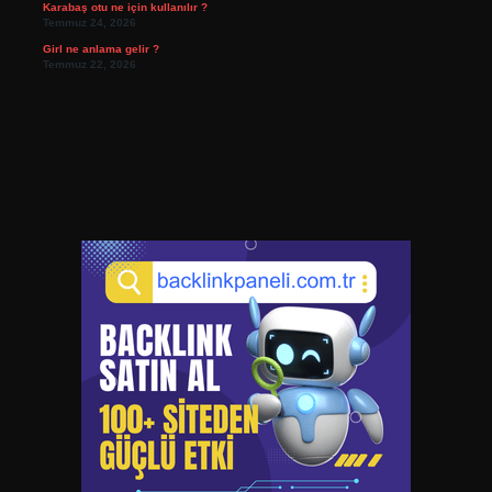
Karabaş otu ne için kullanılır ?
Temmuz 24, 2026
Girl ne anlama gelir ?
Temmuz 22, 2026