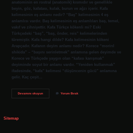
anatominin en rostral (anatomik) kısmıdır ve genellikle
beyin, göz, kafatası, kulak, burun ve ağzı içerir. Kafa
kelimesinin eş anlamı nedir? “Baş” kelimesinin 4 eş
anlamlısı vardır. Baş kelimesinin eş anlamlıları baş, temel,
vakıf ve zihniyettir. Kafa Türkçe kökenli mi? Eski
Türkçedeki “baş”, “baş, önder, reis” kelimelerinden
türemiştir. Kafa hangi dilde? Kafa kelimesinin kökeni
Arapçadır. Kafanın deyim anlamı nedir? Korece “morirıl
shikida” – “başını serinletmek” anlamına gelen deyimde ve
Korece ve Türkçede yaygın olan “kafası karışmak”
deyiminde soyut bir anlamı vardır. “Yeniden kullanmak”
ifadesinde, “kafa” kelimesi “düşüncenin gücü” anlamına
gelir. Kaç çeşit…
Kafa
Devamını okuyun
Yorum Bırak
Kelimesi
Ne
Anlama
Gelir
Sitemap