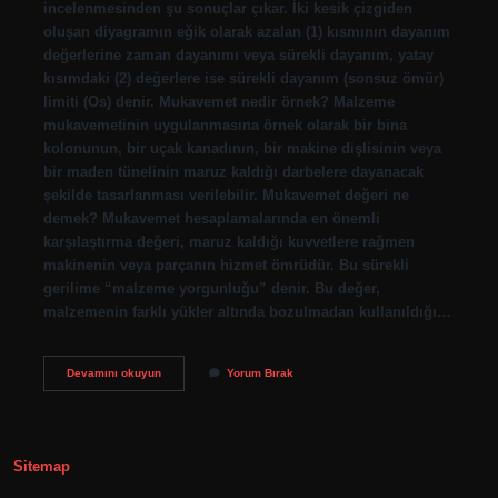
incelenmesinden şu sonuçlar çıkar. İki kesik çizgiden
oluşan diyagramın eğik olarak azalan (1) kısmının dayanım
değerlerine zaman dayanımı veya sürekli dayanım, yatay
kısımdaki (2) değerlere ise sürekli dayanım (sonsuz ömür)
limiti (Os) denir. Mukavemet nedir örnek? Malzeme
mukavemetinin uygulanmasına örnek olarak bir bina
kolonunun, bir uçak kanadının, bir makine dişlisinin veya
bir maden tünelinin maruz kaldığı darbelere dayanacak
şekilde tasarlanması verilebilir. Mukavemet değeri ne
demek? Mukavemet hesaplamalarında en önemli
karşılaştırma değeri, maruz kaldığı kuvvetlere rağmen
makinenin veya parçanın hizmet ömrüdür. Bu sürekli
gerilime “malzeme yorgunluğu” denir. Bu değer,
malzemenin farklı yükler altında bozulmadan kullanıldığı…
Mukavemet
Devamını okuyun
Yorum Bırak
Sınırı
Nedir
Sitemap