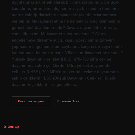
uygulanmasına örnek olarak bir bina kolonunun, bir uçak
kanadının, bir makine dişlisinin veya bir maden tünelinin
maruz kaldığı darbelere dayanacak şekilde tasarlanması
verilebilir. Mukavemet etme ne demektir? Güç kelimesinin
güncel sözlük anlamı nedir? Cevap: dayanıklılık, direnç,
esneklik, azim. Mukavemet suçu ne demek? Görevi
engellemeye direnme suçu, kamu görevlisinin görevini
yapmasını engellemek amacıyla ona karşı cebir veya tehdit
kullanılması halinde oluşur. Yüksek mukavemet ne demek?
Yüksek dayanımlı çelikler (HSS), 270–700 MPa çekme
dayanımına sahip çeliklerdir. Ultra yüksek dayanımlı
çelikler (UHSS), 700 MPa’nın üzerinde çekme dayanımına
sahip çeliklerdir. LSS (Düşük Dayanımlı Çelikler), düşük
dayanımlı çeliklerdir ve genellikle…
Karşı
Devamını okuyun
Yorum Bırak
Mukavemet
Ne
Demek
Sitemap