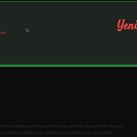
Yeni
ızda
erlerine başlayan Adana-Mersin tren seferleri durduruldu! Mersin-
22 Nisan 2024 tarihi itibarıyla tren seferleri iki yıl süreyle