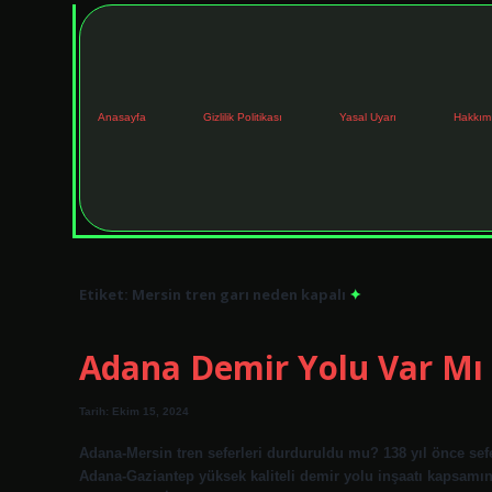
Anasayfa
Gizlilik Politikası
Yasal Uyarı
Hakkım
Etiket:
Mersin tren garı neden kapalı
Adana Demir Yolu Var Mı
Tarih: Ekim 15, 2024
Adana-Mersin tren seferleri durduruldu mu? 138 yıl önce sef
Adana-Gaziantep yüksek kaliteli demir yolu inşaatı kapsamında 