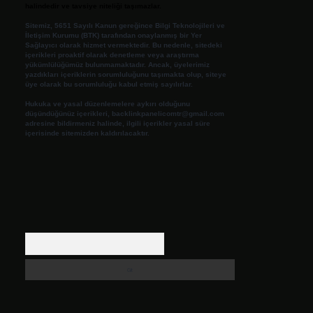
halindedir ve tavsiye niteliği taşımazlar.
Sitemiz, 5651 Sayılı Kanun gereğince Bilgi Teknolojileri ve
İletişim Kurumu (BTK) tarafından onaylanmış bir Yer
Sağlayıcı olarak hizmet vermektedir. Bu nedenle, sitedeki
içerikleri proaktif olarak denetleme veya araştırma
yükümlülüğümüz bulunmamaktadır. Ancak, üyelerimiz
yazdıkları içeriklerin sorumluluğunu taşımakta olup, siteye
üye olarak bu sorumluluğu kabul etmiş sayılırlar.
Hukuka ve yasal düzenlemelere aykırı olduğunu
düşündüğünüz içerikleri,
backlinkpanelicomtr@gmail.com
adresine bildirmeniz halinde, ilgili içerikler yasal süre
içerisinde sitemizden kaldırılacaktır.
Arama