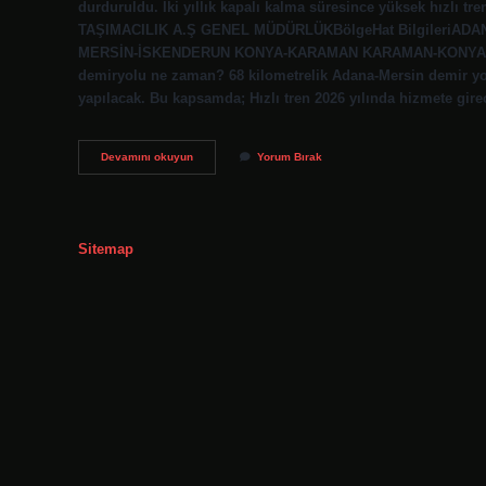
durduruldu. İki yıllık kapalı kalma süresince yüksek hızlı tr
TAŞIMACILIK A.Ş GENEL MÜDÜRLÜKBölgeHat Bilgileri
MERSİN-İSKENDERUN KONYA-KARAMAN KARAMAN-KONYA GAZİAN
demiryolu ne zaman? 68 kilometrelik Adana-Mersin demir yolu h
yapılacak. Bu kapsamda; Hızlı tren 2026 yılında hizmete gir
Adana
Devamını okuyun
Yorum Bırak
Demir
Yolu
Var
Mı
Sitemap