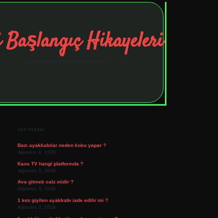
 Başlangıç Hikayeleri
Taşınma maceralarıyla ilham bul!
Sidebar
tulipbet
elexbett.net
Son Yazılar
Bazı ayakkabılar neden koku yapar ?
Ağustos 6, 2026
Kaos TV hangi platformda ?
Ağustos 5, 2026
Ava gitmek caiz midir ?
Ağustos 4, 2026
1 kez giyilen ayakkabı iade edilir mi ?
Ağustos 3, 2026