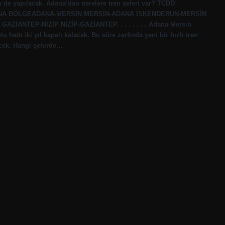
en de yapılacak. Adana’dan nerelere tren seferi var? TCDD
ADANA BÖLGEADANA-MERSİN MERSİN-ADANA İSKENDERUN-MERSİN
TEP-NİZİP NİZİP-GAZİANTEP. . . . . . . . Adana-Mersin
attı iki yıl kapalı kalacak. Bu süre zarfında yeni bir hızlı tren
ecek. Hangi şehirde…