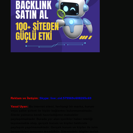
Reklam ve İletişim:
Skype: live:.cid.575569c608265c69
Yasal Uyarı:
Bu internet sitesi, herhangi bir marka, kurum
veya şahıs şirketi ile hiçbir bağlantısı bulunmamaktadır.
Sitede yalnızca kendi hazırladığımız makaleler
paylaşılmaktadır. Burada yer alan içerikler haber niteliği
taşımamakta olup, gerçek kurum ve kişiler hakkında
paylaşım yapılmamaktadır. Gerçek kurum ve kişiler ile isim
benzerlikleri tamamen tesadüfidir. Sitemizdeki bilgiler taslak