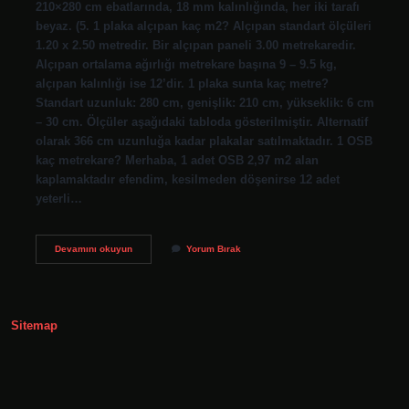
210×280 cm ebatlarında, 18 mm kalınlığında, her iki tarafı
beyaz. (5. 1 plaka alçıpan kaç m2? Alçıpan standart ölçüleri
1.20 x 2.50 metredir. Bir alçıpan paneli 3.00 metrekaredir.
Alçıpan ortalama ağırlığı metrekare başına 9 – 9.5 kg,
alçıpan kalınlığı ise 12’dir. 1 plaka sunta kaç metre?
Standart uzunluk: 280 cm, genişlik: 210 cm, yükseklik: 6 cm
– 30 cm. Ölçüler aşağıdaki tabloda gösterilmiştir. Alternatif
olarak 366 cm uzunluğa kadar plakalar satılmaktadır. 1 OSB
kaç metrekare? Merhaba, 1 adet OSB 2,97 m2 alan
kaplamaktadır efendim, kesilmeden döşenirse 12 adet
yeterli…
1
Devamını okuyun
Yorum Bırak
Plaka
Kaç
Metrekare
Sitemap