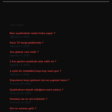
Sidebar
Son Yazılar
Bazı ayakkabılar neden koku yapar ?
Ağustos 6, 2026
Kaos TV hangi platformda ?
Ağustos 5, 2026
Ava gitmek caiz midir ?
Ağustos 4, 2026
1 kez giyilen ayakkabı iade edilir mi ?
Ağustos 3, 2026
1 aylık bir muhabbet kuşu kaç saat uyur ?
Ağustos 3, 2026
Koyunların koça gelmesi için ne yapmak lazım ?
Temmuz 26, 2026
Ayakkabının büyük olduğunu nasıl anlarız ?
Temmuz 25, 2026
Karabaş otu ne için kullanılır ?
Temmuz 24, 2026
Girl ne anlama gelir ?
Temmuz 22, 2026