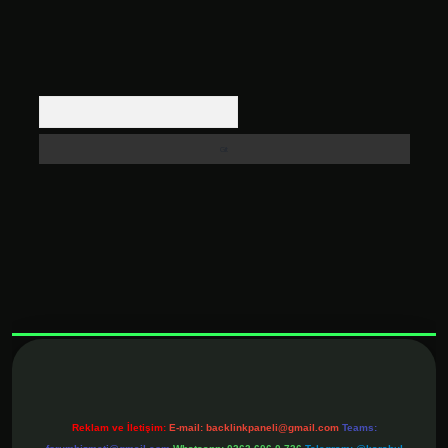
Arama
xbett.net
Reklam ve İletişim:
E-mail:
backlinkpaneli@gmail.com
Teams: