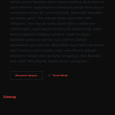
olarak çevreyi koruma, deniz suyunu kontrol altına alma ve
çevre bilincini yaygınlaştırma amacıyla geliştirilmiş plaj ve
marinalara verilen bir çevre ödülüdür. Denizdeki bayraklar
ne anlama gelir? Sarı bayrak denize girmenin riskli
olduğunu, mor bayrak orada zararlı deniz canlılarının
olabileceğini, yeşil bayrak ise denizde köpek balığı yoksa
denizin güvenli olduğunu gösterir. Siyah ve beyaz
bayraklar ayrıca su sporları için ayrılmış alanları
işaretlemek için kullanılır. Bayraktaki mavi renk neyi temsil
eder? Kırmızı renk cesareti, mavi renk ülkenin yüksek
ideallerini, beyaz renk ise barışı simgeliyor. Mor Bayraklı
plaj nedir? Mor Bayrak: Zararlı deniz canlılarının…
Mavi
Devamını okuyun
Yorum Bırak
Bayrak
Denizde
Ne
Demek
Sitemap