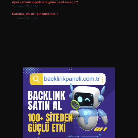
Ayakkabının büyük olduğunu nasıl anlarız ?
Temmuz 25, 2026
Karabaş otu ne için kullanılır ?
Temmuz 24, 2026