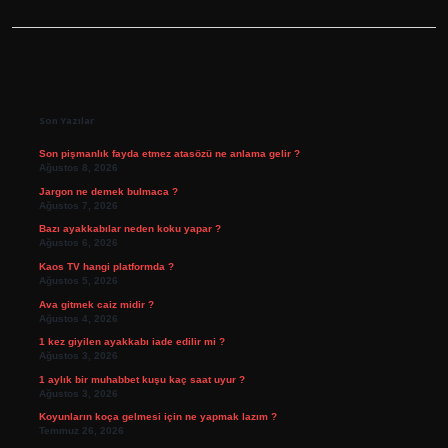
Sidebar
Son Yazılar
Son pişmanlık fayda etmez atasözü ne anlama gelir ?
Ağustos 8, 2026
Jargon ne demek bulmaca ?
Ağustos 7, 2026
Bazı ayakkabılar neden koku yapar ?
Ağustos 6, 2026
Kaos TV hangi platformda ?
Ağustos 5, 2026
Ava gitmek caiz midir ?
Ağustos 4, 2026
1 kez giyilen ayakkabı iade edilir mi ?
Ağustos 3, 2026
1 aylık bir muhabbet kuşu kaç saat uyur ?
Ağustos 3, 2026
Koyunların koça gelmesi için ne yapmak lazım ?
Temmuz 26, 2026