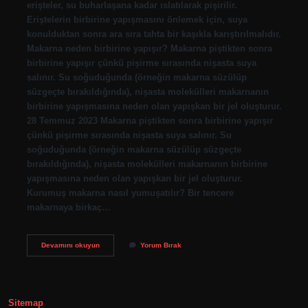
erişteler, su buharlaşana kadar ıslatılarak pişirilir.
Eriştelerin birbirine yapışmasını önlemek için, suya
konulduktan sonra ara sıra tahta bir kaşıkla karıştırılmalıdır.
Makarna neden birbirine yapışır? Makarna piştikten sonra
birbirine yapışır çünkü pişirme sırasında nişasta suya
salınır. Su soğuduğunda (örneğin makarna süzülüp
süzgeçte bırakıldığında), nişasta molekülleri makarnanın
birbirine yapışmasına neden olan yapışkan bir jel oluşturur.
28 Temmuz 2023 Makarna piştikten sonra birbirine yapışır
çünkü pişirme sırasında nişasta suya salınır. Su
soğuduğunda (örneğin makarna süzülüp süzgeçte
bırakıldığında), nişasta molekülleri makarnanın birbirine
yapışmasına neden olan yapışkan bir jel oluşturur.
Kurumuş makarna nasıl yumuşatılır? Bir tencere
makarnaya birkaç…
Birbirine
Devamını okuyun
Yorum Bırak
Yapışmış
Makarna
Nasıl
Açılır
Sitemap