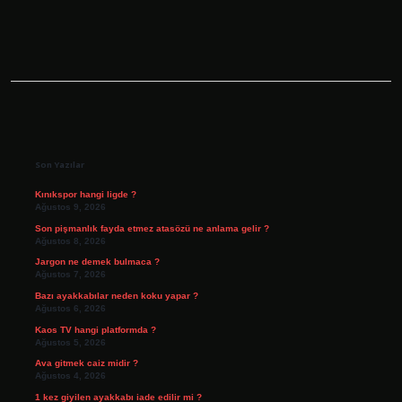
Sidebar
Son Yazılar
Kınıkspor hangi ligde ?
Ağustos 9, 2026
Son pişmanlık fayda etmez atasözü ne anlama gelir ?
Ağustos 8, 2026
Jargon ne demek bulmaca ?
Ağustos 7, 2026
Bazı ayakkabılar neden koku yapar ?
Ağustos 6, 2026
Kaos TV hangi platformda ?
Ağustos 5, 2026
Ava gitmek caiz midir ?
Ağustos 4, 2026
1 kez giyilen ayakkabı iade edilir mi ?