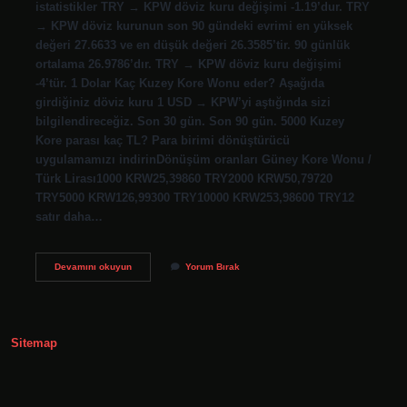
istatistikler TRY → KPW döviz kuru değişimi -1.19’dur. TRY
→ KPW döviz kurunun son 90 gündeki evrimi en yüksek
değeri 27.6633 ve en düşük değeri 26.3585’tir. 90 günlük
ortalama 26.9786’dır. TRY → KPW döviz kuru değişimi
-4’tür. 1 Dolar Kaç Kuzey Kore Wonu eder? Aşağıda
girdiğiniz döviz kuru 1 USD → KPW’yi aştığında sizi
bilgilendireceğiz. Son 30 gün. Son 90 gün. 5000 Kuzey
Kore parası kaç TL? Para birimi dönüştürücü
uygulamamızı indirinDönüşüm oranları Güney Kore Wonu /
Türk Lirası1000 KRW25,39860 TRY2000 KRW50,79720
TRY5000 KRW126,99300 TRY10000 KRW253,98600 TRY12
satır daha…
Kuzey
Devamını okuyun
Yorum Bırak
Kore
Para
Birimi
Nedir
Sitemap