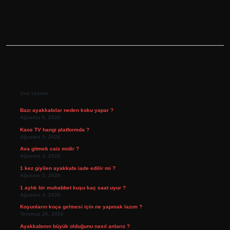
Mu
Sidebar
Son Yazılar
Bazı ayakkabılar neden koku yapar ?
Ağustos 6, 2026
Kaos TV hangi platformda ?
Ağustos 5, 2026
Ava gitmek caiz midir ?
Ağustos 4, 2026
1 kez giyilen ayakkabı iade edilir mi ?
Ağustos 3, 2026
1 aylık bir muhabbet kuşu kaç saat uyur ?
Ağustos 3, 2026
Koyunların koça gelmesi için ne yapmak lazım ?
Temmuz 26, 2026
Ayakkabının büyük olduğunu nasıl anlarız ?