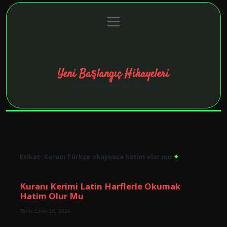
menüyü
Anasayfa
Gizlilik Politikası
Yasal Uyarı
aç
Hakkımızda
Yeni Başlangıç Hikayeleri
Taşınma maceralarıyla ilham bul!
Etiket:
Kuranı Türkçe okuyunca hatim olur mu
Kuranı Kerimi Latin Harflerle Okumak
Hatim Olur Mu
Tarih: Ekim 15, 2024