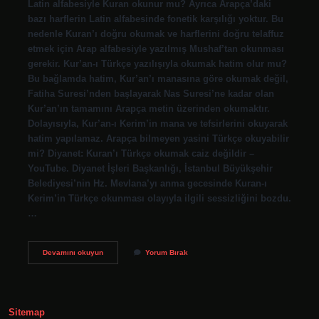
Latin alfabesiyle Kuran okunur mu? Ayrıca Arapça’daki
bazı harflerin Latin alfabesinde fonetik karşılığı yoktur. Bu
nedenle Kuran’ı doğru okumak ve harflerini doğru telaffuz
etmek için Arap alfabesiyle yazılmış Mushaf’tan okunması
gerekir. Kur’an-ı Türkçe yazılışıyla okumak hatim olur mu?
Bu bağlamda hatim, Kur’an’ı manasına göre okumak değil,
Fatiha Suresi’nden başlayarak Nas Suresi’ne kadar olan
Kur’an’ın tamamını Arapça metin üzerinden okumaktır.
Dolayısıyla, Kur’an-ı Kerim’in mana ve tefsirlerini okuyarak
hatim yapılamaz. Arapça bilmeyen yasini Türkçe okuyabilir
mi? Diyanet: Kuran’ı Türkçe okumak caiz değildir –
YouTube. Diyanet İşleri Başkanlığı, İstanbul Büyükşehir
Belediyesi’nin Hz. Mevlana’yı anma gecesinde Kuran-ı
Kerim’in Türkçe okunması olayıyla ilgili sessizliğini bozdu.
…
Kuranı
Devamını okuyun
Yorum Bırak
Kerimi
Latin
Harflerle
Okumak
Hatim
Sitemap
Olur