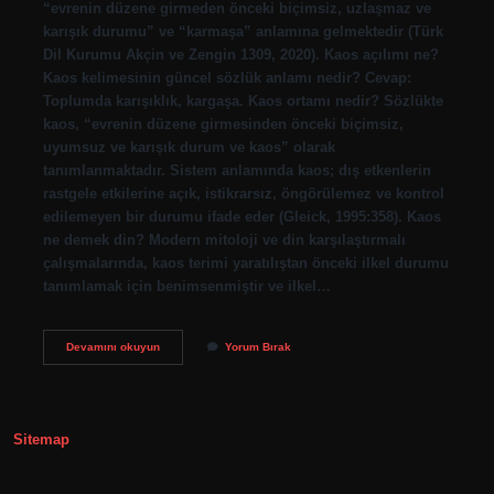
“evrenin düzene girmeden önceki biçimsiz, uzlaşmaz ve
karışık durumu” ve “karmaşa” anlamına gelmektedir (Türk
Dil Kurumu Akçin ve Zengin 1309, 2020). Kaos açılımı ne?
Kaos kelimesinin güncel sözlük anlamı nedir? Cevap:
Toplumda karışıklık, kargaşa. Kaos ortamı nedir? Sözlükte
kaos, “evrenin düzene girmesinden önceki biçimsiz,
uyumsuz ve karışık durum ve kaos” olarak
tanımlanmaktadır. Sistem anlamında kaos; dış etkenlerin
rastgele etkilerine açık, istikrarsız, öngörülemez ve kontrol
edilemeyen bir durumu ifade eder (Gleick, 1995:358). Kaos
ne demek din? Modern mitoloji ve din karşılaştırmalı
çalışmalarında, kaos terimi yaratılıştan önceki ilkel durumu
tanımlamak için benimsenmiştir ve ilkel…
Iç
Devamını okuyun
Yorum Bırak
Kaos
Ne
Demek
Sitemap