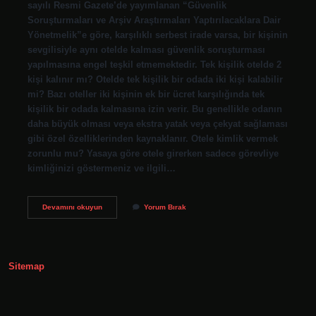
sayılı Resmi Gazete’de yayımlanan “Güvenlik
Soruşturmaları ve Arşiv Araştırmaları Yaptırılacaklara Dair
Yönetmelik”e göre, karşılıklı serbest irade varsa, bir kişinin
sevgilisiyle aynı otelde kalması güvenlik soruşturması
yapılmasına engel teşkil etmemektedir. Tek kişilik otelde 2
kişi kalınır mı? Otelde tek kişilik bir odada iki kişi kalabilir
mi? Bazı oteller iki kişinin ek bir ücret karşılığında tek
kişilik bir odada kalmasına izin verir. Bu genellikle odanın
daha büyük olması veya ekstra yatak veya çekyat sağlaması
gibi özel özelliklerinden kaynaklanır. Otele kimlik vermek
zorunlu mu? Yasaya göre otele girerken sadece görevliye
kimliğinizi göstermeniz ve ilgili…
Otellerde
Devamını okuyun
Yorum Bırak
Odaya
Misafir
Gelebilir
Mi
Sitemap