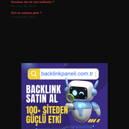
Karabaş otu ne için kullanılır ?
Temmuz 24, 2026
Girl ne anlama gelir ?
Temmuz 22, 2026