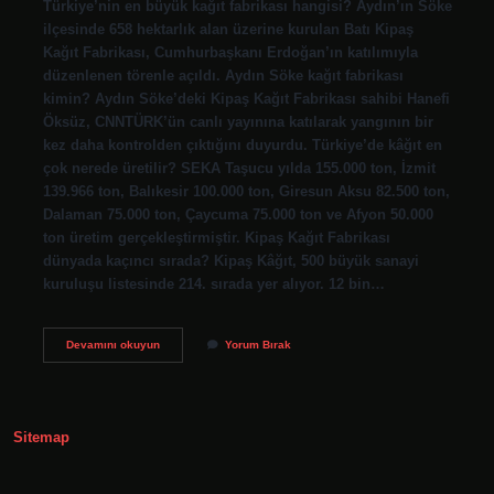
Türkiye’nin en büyük kağıt fabrikası hangisi? Aydın’ın Söke
ilçesinde 658 hektarlık alan üzerine kurulan Batı Kipaş
Kağıt Fabrikası, Cumhurbaşkanı Erdoğan’ın katılımıyla
düzenlenen törenle açıldı. Aydın Söke kağıt fabrikası
kimin? Aydın Söke’deki Kipaş Kağıt Fabrikası sahibi Hanefi
Öksüz, CNNTÜRK’ün canlı yayınına katılarak yangının bir
kez daha kontrolden çıktığını duyurdu. Türkiye’de kâğıt en
çok nerede üretilir? SEKA Taşucu yılda 155.000 ton, İzmit
139.966 ton, Balıkesir 100.000 ton, Giresun Aksu 82.500 ton,
Dalaman 75.000 ton, Çaycuma 75.000 ton ve Afyon 50.000
ton üretim gerçekleştirmiştir. Kipaş Kağıt Fabrikası
dünyada kaçıncı sırada? Kipaş Kâğıt, 500 büyük sanayi
kuruluşu listesinde 214. sırada yer alıyor. 12 bin…
Türkiyenin
Devamını okuyun
Yorum Bırak
En
Büyük
Kağıt
Fabrikası
Hangi
Sitemap
Ilde