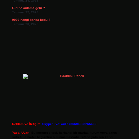
Temmuz 24, 2026
Girl ne anlama gelir ?
Temmuz 22, 2026
0006 hangi banka kodu ?
Temmuz 20, 2026
Reklam ve İletişim:
Skype: live:.cid.575569c608265c69
Yasal Uyarı:
Bu internet sitesi, herhangi bir marka, kurum veya şahıs
şirketi ile hiçbir bağlantısı bulunmamaktadır. Sitede yalnızca kendi