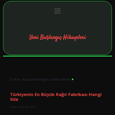
menüyü
Anasayfa
Gizlilik Politikası
Yasal Uyarı
aç
Hakkımızda
Yeni Başlangıç Hikayeleri
Taşınma maceralarıyla ilham bul!
Etiket:
Kipaş Holdingin sahibi nereli
Türkiyenin En Büyük Kağıt Fabrikası Hangi
Ilde
Tarih: Eylül 30, 2024