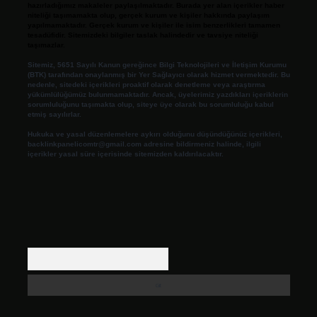
hazırladığımız makaleler paylaşılmaktadır. Burada yer alan içerikler haber
niteliği taşımamakta olup, gerçek kurum ve kişiler hakkında paylaşım
yapılmamaktadır. Gerçek kurum ve kişiler ile isim benzerlikleri tamamen
tesadüfidir. Sitemizdeki bilgiler taslak halindedir ve tavsiye niteliği
taşımazlar.
Sitemiz, 5651 Sayılı Kanun gereğince Bilgi Teknolojileri ve İletişim Kurumu
(BTK) tarafından onaylanmış bir Yer Sağlayıcı olarak hizmet vermektedir. Bu
nedenle, sitedeki içerikleri proaktif olarak denetleme veya araştırma
yükümlülüğümüz bulunmamaktadır. Ancak, üyelerimiz yazdıkları içeriklerin
sorumluluğunu taşımakta olup, siteye üye olarak bu sorumluluğu kabul
etmiş sayılırlar.
Hukuka ve yasal düzenlemelere aykırı olduğunu düşündüğünüz içerikleri,
backlinkpanelicomtr@gmail.com
adresine bildirmeniz halinde, ilgili
içerikler yasal süre içerisinde sitemizden kaldırılacaktır.
Arama