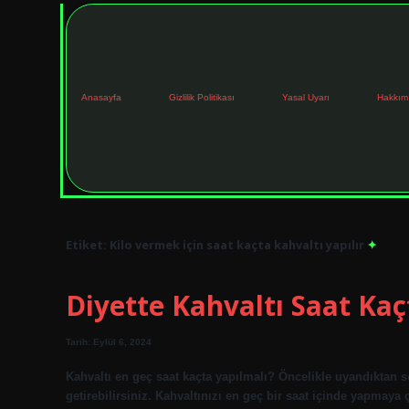
Anasayfa
Gizlilik Politikası
Yasal Uyarı
Hakkım
Etiket:
Kilo vermek için saat kaçta kahvaltı yapılır
Diyette Kahvaltı Saat Kaç
Tarih: Eylül 6, 2024
Kahvaltı en geç saat kaçta yapılmalı? Öncelikle uyandıktan s
getirebilirsiniz. Kahvaltınızı en geç bir saat içinde yapmaya