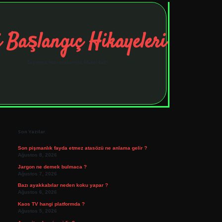
 Başlangıç Hikayeleri
Taşınma maceralarıyla ilham bul!
Sidebar
tulipbet
elexbett.net
Son Yazılar
Son pişmanlık fayda etmez atasözü ne anlama gelir ?
Ağustos 8, 2026
Jargon ne demek bulmaca ?
Ağustos 7, 2026
Bazı ayakkabılar neden koku yapar ?
Ağustos 6, 2026
Kaos TV hangi platformda ?
Ağustos 5, 2026