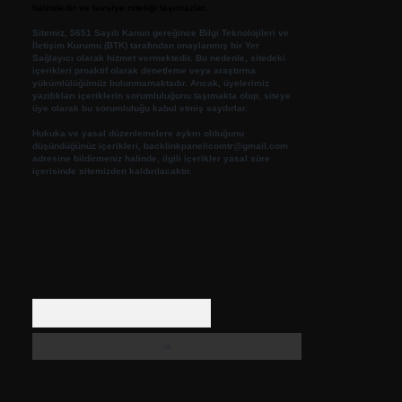
halindedir ve tavsiye niteliği taşımazlar.
Sitemiz, 5651 Sayılı Kanun gereğince Bilgi Teknolojileri ve
İletişim Kurumu (BTK) tarafından onaylanmış bir Yer
Sağlayıcı olarak hizmet vermektedir. Bu nedenle, sitedeki
içerikleri proaktif olarak denetleme veya araştırma
yükümlülüğümüz bulunmamaktadır. Ancak, üyelerimiz
yazdıkları içeriklerin sorumluluğunu taşımakta olup, siteye
üye olarak bu sorumluluğu kabul etmiş sayılırlar.
Hukuka ve yasal düzenlemelere aykırı olduğunu
düşündüğünüz içerikleri,
backlinkpanelicomtr@gmail.com
adresine bildirmeniz halinde, ilgili içerikler yasal süre
içerisinde sitemizden kaldırılacaktır.
Arama