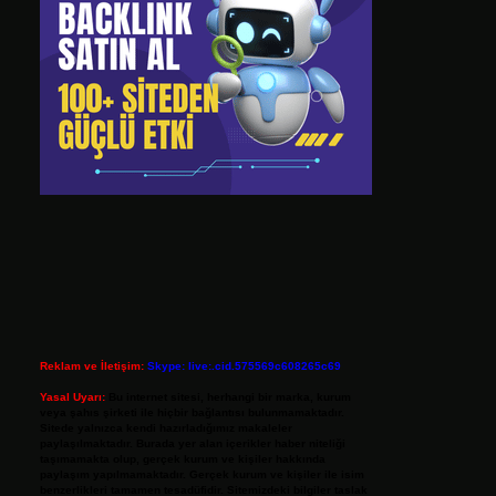
Reklam ve İletişim:
Skype: live:.cid.575569c608265c69
Yasal Uyarı:
Bu internet sitesi, herhangi bir marka, kurum
veya şahıs şirketi ile hiçbir bağlantısı bulunmamaktadır.
Sitede yalnızca kendi hazırladığımız makaleler
paylaşılmaktadır. Burada yer alan içerikler haber niteliği
taşımamakta olup, gerçek kurum ve kişiler hakkında
paylaşım yapılmamaktadır. Gerçek kurum ve kişiler ile isim
benzerlikleri tamamen tesadüfidir. Sitemizdeki bilgiler taslak