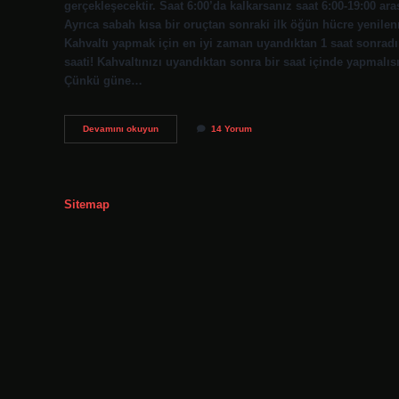
gerçekleşecektir. Saat 6:00’da kalkarsanız saat 6:00-19:00 ara
Ayrıca sabah kısa bir oruçtan sonraki ilk öğün hücre yenile
Kahvaltı yapmak için en iyi zaman uyandıktan 1 saat sonradır.
saati! Kahvaltınızı uyandıktan sonra bir saat içinde yapmalıs
Çünkü güne…
Diyette
Devamını okuyun
14 Yorum
Kahvaltı
Saat
Kaçta
Olmalı
Sitemap