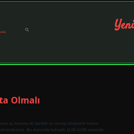
Yeni
ızda
ta Olmalı
onra aç karnına iki bardak su içmeyi alışkanlık haline
 çalışmalısınız. Bu durumda kahvaltı 11:00-12:00 arasında