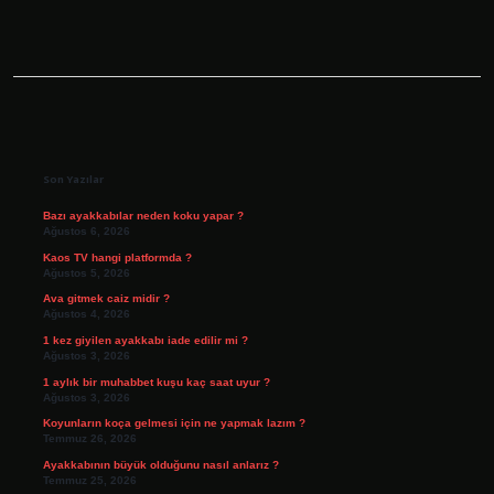
Sidebar
Son Yazılar
Bazı ayakkabılar neden koku yapar ?
Ağustos 6, 2026
Kaos TV hangi platformda ?
Ağustos 5, 2026
Ava gitmek caiz midir ?
Ağustos 4, 2026
1 kez giyilen ayakkabı iade edilir mi ?
Ağustos 3, 2026
1 aylık bir muhabbet kuşu kaç saat uyur ?
Ağustos 3, 2026
Koyunların koça gelmesi için ne yapmak lazım ?
Temmuz 26, 2026
Ayakkabının büyük olduğunu nasıl anlarız ?
Temmuz 25, 2026