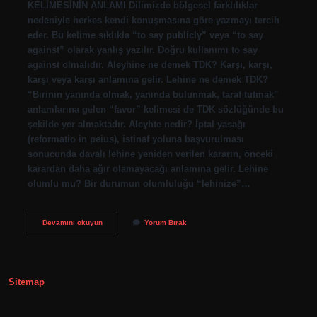
KELİMESİNİN ANLAMI Dilimizde bölgesel farklılıklar
nedeniyle herkes kendi konuşmasına göre yazmayı tercih
eder. Bu kelime sıklıkla “to say publicly” veya “to say
against” olarak yanlış yazılır. Doğru kullanımı to say
against olmalıdır. Aleyhine ne demek TDK? Karşı, karşı,
karşı veya karşı anlamına gelir. Lehine ne demek TDK?
“Birinin yanında olmak, yanında bulunmak, taraf tutmak”
anlamlarına gelen “favor” kelimesi de TDK sözlüğünde bu
şekilde yer almaktadır. Aleyhte nedir? İptal yasağı
(reformatio in peius), istinaf yoluna başvurulması
sonucunda davalı lehine yeniden verilen kararın, önceki
karardan daha ağır olamayacağı anlamına gelir. Lehine
olumlu mu? Bir durumun olumluluğu “lehinize”…
Aleyhine
Devamını okuyun
Yorum Bırak
Mi
Aleyhine
Mi
Sitemap