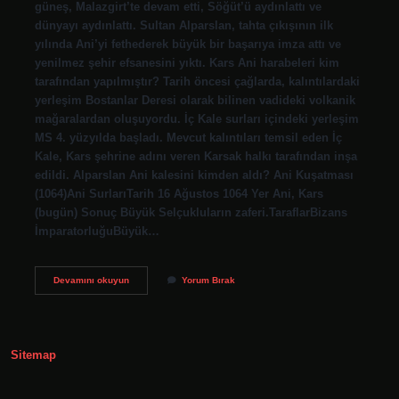
güneş, Malazgirt’te devam etti, Söğüt’ü aydınlattı ve
dünyayı aydınlattı. Sultan Alparslan, tahta çıkışının ilk
yılında Ani’yi fethederek büyük bir başarıya imza attı ve
yenilmez şehir efsanesini yıktı. Kars Ani harabeleri kim
tarafından yapılmıştır? Tarih öncesi çağlarda, kalıntılardaki
yerleşim Bostanlar Deresi olarak bilinen vadideki volkanik
mağaralardan oluşuyordu. İç Kale surları içindeki yerleşim
MS 4. yüzyılda başladı. Mevcut kalıntıları temsil eden İç
Kale, Kars şehrine adını veren Karsak halkı tarafından inşa
edildi. Alparslan Ani kalesini kimden aldı? Ani Kuşatması
(1064)Ani SurlarıTarih 16 Ağustos 1064 Yer Ani, Kars
(bugün) Sonuç Büyük Selçukluların zaferi.TaraflarBizans
İmparatorluğuBüyük…
Ani
Devamını okuyun
Yorum Bırak
Kalesini
Kim
Yaptı
Sitemap