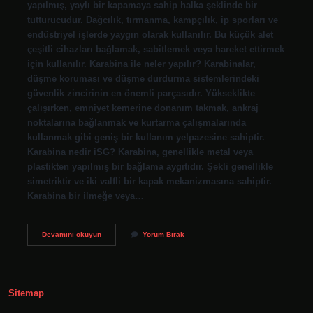
yapılmış, yaylı bir kapamaya sahip halka şeklinde bir
tutturucudur. Dağcılık, tırmanma, kampçılık, ip sporları ve
endüstriyel işlerde yaygın olarak kullanılır. Bu küçük alet
çeşitli cihazları bağlamak, sabitlemek veya hareket ettirmek
için kullanılır. Karabina ile neler yapılır? Karabinalar,
düşme koruması ve düşme durdurma sistemlerindeki
güvenlik zincirinin en önemli parçasıdır. Yükseklikte
çalışırken, emniyet kemerine donanım takmak, ankraj
noktalarına bağlanmak ve kurtarma çalışmalarında
kullanmak gibi geniş bir kullanım yelpazesine sahiptir.
Karabina nedir iSG? Karabina, genellikle metal veya
plastikten yapılmış bir bağlama aygıtıdır. Şekli genellikle
simetriktir ve iki valfli bir kapak mekanizmasına sahiptir.
Karabina bir ilmeğe veya…
Karabina
Devamını okuyun
Yorum Bırak
Nedir
Ne
Işe
Yarar
Sitemap