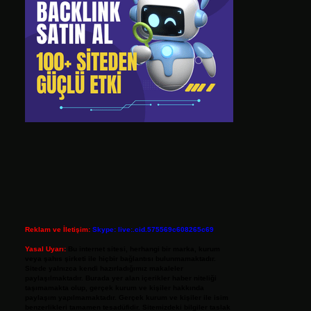
Reklam ve İletişim:
Skype: live:.cid.575569c608265c69
Yasal Uyarı:
Bu internet sitesi, herhangi bir marka, kurum
veya şahıs şirketi ile hiçbir bağlantısı bulunmamaktadır.
Sitede yalnızca kendi hazırladığımız makaleler
paylaşılmaktadır. Burada yer alan içerikler haber niteliği
taşımamakta olup, gerçek kurum ve kişiler hakkında
paylaşım yapılmamaktadır. Gerçek kurum ve kişiler ile isim
benzerlikleri tamamen tesadüfidir. Sitemizdeki bilgiler taslak