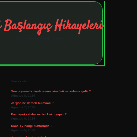
 Başlangıç Hikayeleri
Taşınma maceralarıyla ilham bul!
Sidebar
tulipbet
elexbett.net
Son Yazılar
Son pişmanlık fayda etmez atasözü ne anlama gelir ?
Ağustos 8, 2026
Jargon ne demek bulmaca ?
Ağustos 7, 2026
Bazı ayakkabılar neden koku yapar ?
Ağustos 6, 2026
Kaos TV hangi platformda ?
Ağustos 5, 2026