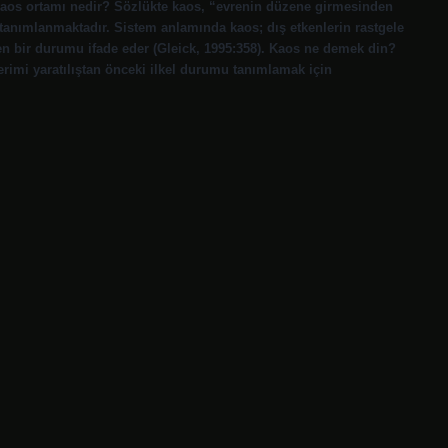
Kaos ortamı nedir? Sözlükte kaos, “evrenin düzene girmesinden
tanımlanmaktadır. Sistem anlamında kaos; dış etkenlerin rastgele
yen bir durumu ifade eder (Gleick, 1995:358). Kaos ne demek din?
erimi yaratılıştan önceki ilkel durumu tanımlamak için