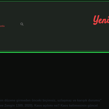
Yeni
ızda
enin düzene girmeden önceki biçimsiz, uzlaşmaz ve karışık durumu”
ve Zengin 1309, 2020). Kaos açılımı ne? Kaos kelimesinin güncel