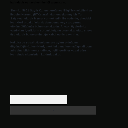
halindedir ve tavsiye niteliği taşımazlar.
Sitemiz, 5651 Sayılı Kanun gereğince Bilgi Teknolojileri ve
İletişim Kurumu (BTK) tarafından onaylanmış bir Yer
Sağlayıcı olarak hizmet vermektedir. Bu nedenle, sitedeki
içerikleri proaktif olarak denetleme veya araştırma
yükümlülüğümüz bulunmamaktadır. Ancak, üyelerimiz
yazdıkları içeriklerin sorumluluğunu taşımakta olup, siteye
üye olarak bu sorumluluğu kabul etmiş sayılırlar.
Hukuka ve yasal düzenlemelere aykırı olduğunu
düşündüğünüz içerikleri,
backlinkpanelicomtr@gmail.com
adresine bildirmeniz halinde, ilgili içerikler yasal süre
içerisinde sitemizden kaldırılacaktır.
Arama