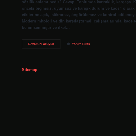
sözlük anlamı nedir? Cevap: Toplumda karışıklık, kargaşa. 
önceki biçimsiz, uyumsuz ve karışık durum ve kaos” olarak 
etkilerine açık, istikrarsız, öngörülemez ve kontrol edileme
Modern mitoloji ve din karşılaştırmalı çalışmalarında, kaos t
benimsenmiştir ve ilkel…
Iç
Devamını okuyun
Yorum Bırak
Kaos
Ne
Demek
Sitemap