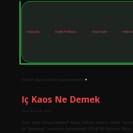
Anasayfa
Gizlilik Politikası
Yasal Uyarı
Hakkım
Etiket:
Kaos nedir kısaca tanımı
Iç Kaos Ne Demek
Tarih: Ekim 26, 2024
Kaos nedir kısaca tanımı? Kaos, kelime anlamı olarak “evr
ve “karmaşa” anlamına gelmektedir (Türk Dil Kurumu Akçin 