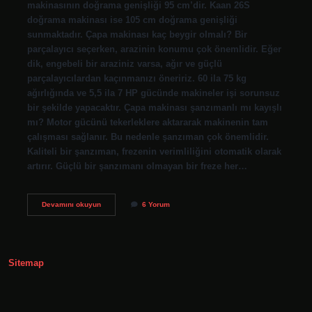
makinasının doğrama genişliği 95 cm’dir. Kaan 26S
doğrama makinası ise 105 cm doğrama genişliği
sunmaktadır. Çapa makinası kaç beygir olmalı? Bir
parçalayıcı seçerken, arazinin konumu çok önemlidir. Eğer
dik, engebeli bir araziniz varsa, ağır ve güçlü
parçalayıcılardan kaçınmanızı öneririz. 60 ila 75 kg
ağırlığında ve 5,5 ila 7 HP gücünde makineler işi sorunsuz
bir şekilde yapacaktır. Çapa makinası şanzımanlı mı kayışlı
mı? Motor gücünü tekerleklere aktararak makinenin tam
çalışması sağlanır. Bu nedenle şanzıman çok önemlidir.
Kaliteli bir şanzıman, frezenin verimliliğini otomatik olarak
artırır. Güçlü bir şanzımanı olmayan bir freze her…
En
Devamını okuyun
6 Yorum
Iyi
El
Çapası
Hangisi
Sitemap