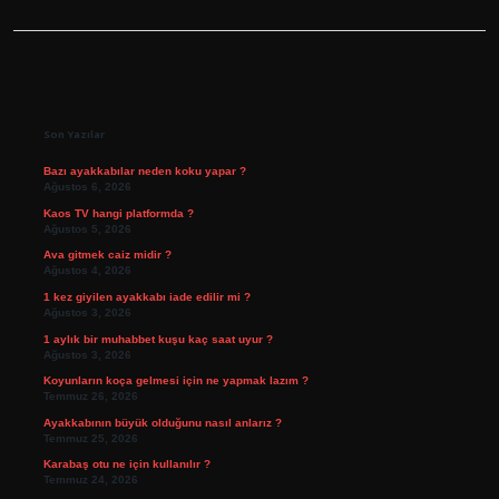
Sidebar
Son Yazılar
Bazı ayakkabılar neden koku yapar ?
Ağustos 6, 2026
Kaos TV hangi platformda ?
Ağustos 5, 2026
Ava gitmek caiz midir ?
Ağustos 4, 2026
1 kez giyilen ayakkabı iade edilir mi ?
Ağustos 3, 2026
1 aylık bir muhabbet kuşu kaç saat uyur ?
Ağustos 3, 2026
Koyunların koça gelmesi için ne yapmak lazım ?
Temmuz 26, 2026
Ayakkabının büyük olduğunu nasıl anlarız ?
Temmuz 25, 2026
Karabaş otu ne için kullanılır ?
Temmuz 24, 2026