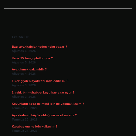
Sidebar
Son Yazılar
Bazı ayakkabılar neden koku yapar ?
Ağustos 6, 2026
Kaos TV hangi platformda ?
Ağustos 5, 2026
Ava gitmek caiz midir ?
Ağustos 4, 2026
1 kez giyilen ayakkabı iade edilir mi ?
Ağustos 3, 2026
1 aylık bir muhabbet kuşu kaç saat uyur ?
Ağustos 3, 2026
Koyunların koça gelmesi için ne yapmak lazım ?
Temmuz 26, 2026
Ayakkabının büyük olduğunu nasıl anlarız ?
Temmuz 25, 2026
Karabaş otu ne için kullanılır ?
Temmuz 24, 2026