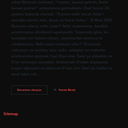
çıkan Mutmain kelimesi, “inanan, kanaat getiren, kesin
kanaat getiren” anlamlarına gelmektedir. Rad Suresi 28.
ayetine bakacak olursak: “Kişinin kalbi ancak Allah’ı
anmakla tatmin olur, doyar ve huzur bulur.” 30 Mart 2020
Mutmain olmuş nefis nedir? Nefsi mutmainne, kendini
arındırmanın dördüncü aşamasıdır. Tasavvufa göre, bu
seviyede ruh tatmin olmuş, şüphelerden arınmış ve
rahatlamıştır. Nefis nasıl mutmain olur? “Esasında
istikrarsız ve muhtaç olan nefis, sebepler ve nedenler
silsilesinden geçerek Faal Olan olan Tanrı’ya yükselen ve
O’nu tanımaya azmeden, bedeninde O’ndan başkasına
boyun eğmeyen ve yalnızca O’nun için Tanrı’ya ibadet ve
amel eden ruh…
Mutmain
Devamını okuyun
Yorum Bırak
Ne
Demek
Sorularla
Islamiyet
Sitemap