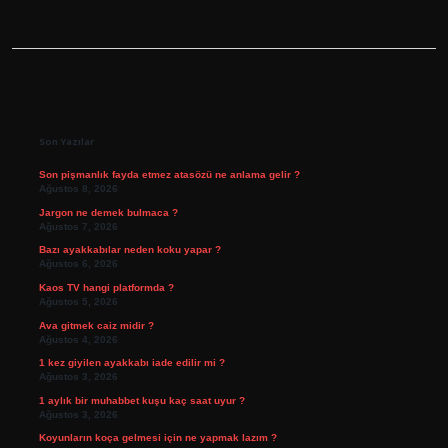
Sidebar
Son Yazılar
Son pişmanlık fayda etmez atasözü ne anlama gelir ?
Ağustos 8, 2026
Jargon ne demek bulmaca ?
Ağustos 7, 2026
Bazı ayakkabılar neden koku yapar ?
Ağustos 6, 2026
Kaos TV hangi platformda ?
Ağustos 5, 2026
Ava gitmek caiz midir ?
Ağustos 4, 2026
1 kez giyilen ayakkabı iade edilir mi ?
Ağustos 3, 2026
1 aylık bir muhabbet kuşu kaç saat uyur ?
Ağustos 3, 2026
Koyunların koça gelmesi için ne yapmak lazım ?