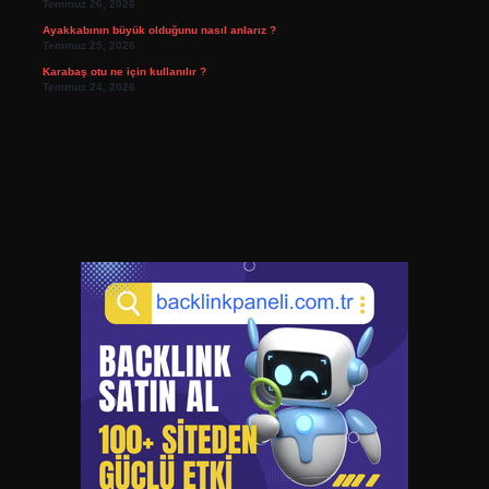
Temmuz 26, 2026
Ayakkabının büyük olduğunu nasıl anlarız ?
Temmuz 25, 2026
Karabaş otu ne için kullanılır ?
Temmuz 24, 2026