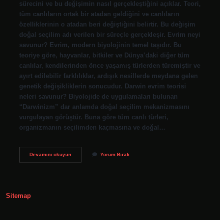
sürecini ve bu değişimin nasıl gerçekleştiğini açıklar. Teori,
tüm canlıların ortak bir atadan geldiğini ve canlıların
özelliklerinin o atadan beri değiştiğini belirtir. Bu değişim
doğal seçilim adı verilen bir süreçle gerçekleşir. Evrim neyi
savunur? Evrim, modern biyolojinin temel taşıdır. Bu
teoriye göre, hayvanlar, bitkiler ve Dünya’daki diğer tüm
canlılar, kendilerinden önce yaşamış türlerden türemiştir ve
ayırt edilebilir farklılıklar, ardışık nesillerde meydana gelen
genetik değişikliklerin sonucudur. Darwin evrim teorisi
neleri savunur? Biyolojide de uygulamaları bulunan
“Darwinizm” dar anlamda doğal seçilim mekanizmasını
vurgulayan görüştür. Buna göre tüm canlı türleri,
organizmanın seçilimden kaçmasına ve doğal…
Evrim
Devamını okuyun
Yorum Bırak
Teorisi
Nedir
Kısa
Sitemap