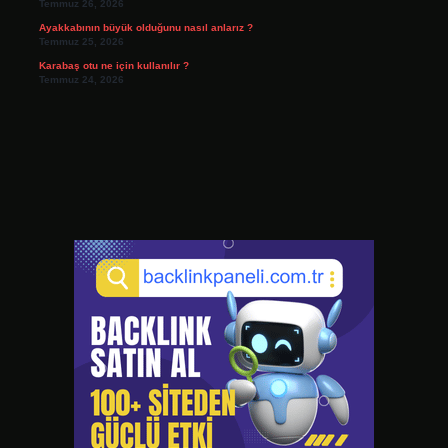
Temmuz 26, 2026
Ayakkabının büyük olduğunu nasıl anlarız ?
Temmuz 25, 2026
Karabaş otu ne için kullanılır ?
Temmuz 24, 2026