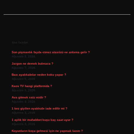
Sidebar
Son Yazılar
Son pişmanlık fayda etmez atasözü ne anlama gelir ?
Ağustos 8, 2026
Jargon ne demek bulmaca ?
Ağustos 7, 2026
Bazı ayakkabılar neden koku yapar ?
Ağustos 6, 2026
Kaos TV hangi platformda ?
Ağustos 5, 2026
Ava gitmek caiz midir ?
Ağustos 4, 2026
1 kez giyilen ayakkabı iade edilir mi ?
Ağustos 3, 2026
1 aylık bir muhabbet kuşu kaç saat uyur ?
Ağustos 3, 2026
Koyunların koça gelmesi için ne yapmak lazım ?