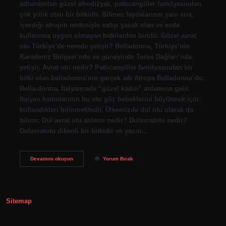
adlandırılan güzel afrodizyak, patlıcangiller familyasından
çok yıllık otsu bir bitkidir. Bilinen faydalarının yanı sıra,
içerdiği atropin nedeniyle satışı yasak olan ve evde
kullanıma uygun olmayan bitkilerden biridir. Güzel avrat
otu Türkiye’de nerede yetişir? Belladonna, Türkiye’nin
Karadeniz Bölgesi’nde ve güneyinde Toros Dağları’nda
yetişir. Avrat otu nedir? Patlıcangiller familyasından bir
bitki olan belladonna’nın gerçek adı Atropa Belladonna’dır.
Bella-donna, İtalyancada “güzel kadın” anlamına gelir.
İtalyan kadınlarının bu otu göz bebeklerini büyütmek için
kullandıkları bilinmektedir. Ülkemizde dul otu olarak da
bilinir. Dul avrat otu anlamı nedir? Dulavratotu nedir?
Dulavratotu dikenli bir bitkidir ve yazın…
Güzel
Devamını okuyun
Yorum Bırak
Avrat
Otu
Ismi
Nereden
Gelir
Sitemap