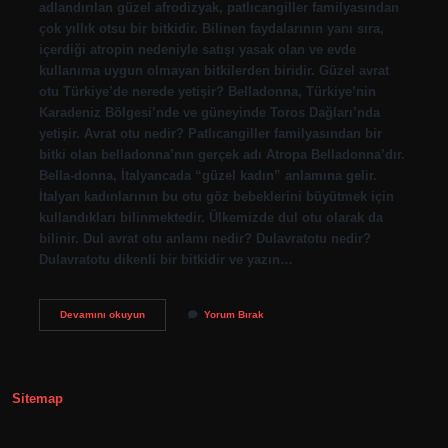
adlandırılan güzel afrodizyak, patlıcangiller familyasından
çok yıllık otsu bir bitkidir. Bilinen faydalarının yanı sıra,
içerdiği atropin nedeniyle satışı yasak olan ve evde
kullanıma uygun olmayan bitkilerden biridir. Güzel avrat
otu Türkiye’de nerede yetişir? Belladonna, Türkiye’nin
Karadeniz Bölgesi’nde ve güneyinde Toros Dağları’nda
yetişir. Avrat otu nedir? Patlıcangiller familyasından bir
bitki olan belladonna’nın gerçek adı Atropa Belladonna’dır.
Bella-donna, İtalyancada “güzel kadın” anlamına gelir.
İtalyan kadınlarının bu otu göz bebeklerini büyütmek için
kullandıkları bilinmektedir. Ülkemizde dul otu olarak da
bilinir. Dul avrat otu anlamı nedir? Dulavratotu nedir?
Dulavratotu dikenli bir bitkidir ve yazın…
Güzel
Devamını okuyun
Yorum Bırak
Avrat
Otu
Ismi
Nereden
Gelir
Sitemap