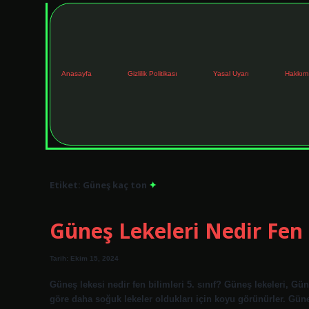
Anasayfa
Gizlilik Politikası
Yasal Uyarı
Hakkım
Etiket:
Güneş kaç ton
Güneş Lekeleri Nedir Fen 
Tarih: Ekim 15, 2024
Güneş lekesi nedir fen bilimleri 5. sınıf? Güneş lekeleri, Gü
göre daha soğuk lekeler oldukları için koyu görünürler. Gün