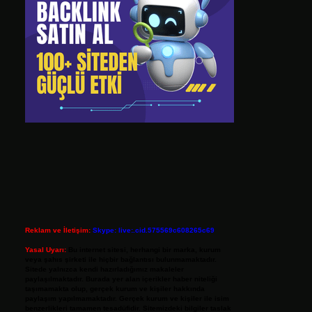
Reklam ve İletişim:
Skype: live:.cid.575569c608265c69
Yasal Uyarı:
Bu internet sitesi, herhangi bir marka, kurum
veya şahıs şirketi ile hiçbir bağlantısı bulunmamaktadır.
Sitede yalnızca kendi hazırladığımız makaleler
paylaşılmaktadır. Burada yer alan içerikler haber niteliği
taşımamakta olup, gerçek kurum ve kişiler hakkında
paylaşım yapılmamaktadır. Gerçek kurum ve kişiler ile isim
benzerlikleri tamamen tesadüfidir. Sitemizdeki bilgiler taslak