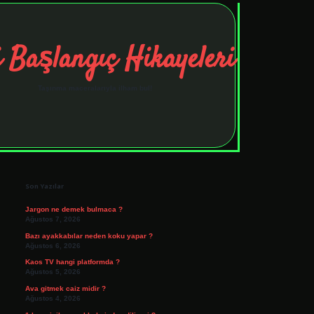
 Başlangıç Hikayeleri
Taşınma maceralarıyla ilham bul!
Sidebar
tulipbet
elexbett.net
Son Yazılar
Jargon ne demek bulmaca ?
Ağustos 7, 2026
Bazı ayakkabılar neden koku yapar ?
Ağustos 6, 2026
Kaos TV hangi platformda ?
Ağustos 5, 2026
Ava gitmek caiz midir ?
Ağustos 4, 2026