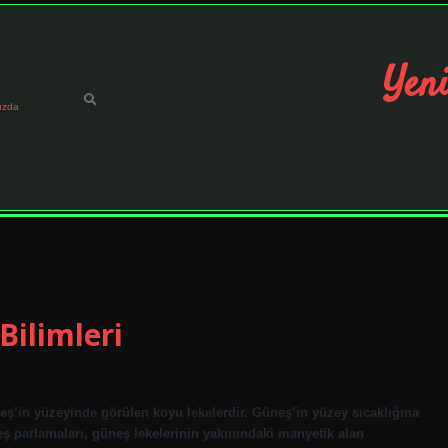
Yeni
ızda
Bilimleri
neş’in yüzeyinde görülen koyu lekelerdir. Güneş’in yüzey sıcaklığına
eş parlamaları, güneş lekelerinin yakınındaki manyetik alan