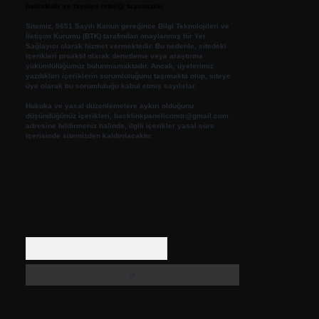
halindedir ve tavsiye niteliği taşımazlar.
Sitemiz, 5651 Sayılı Kanun gereğince Bilgi Teknolojileri ve
İletişim Kurumu (BTK) tarafından onaylanmış bir Yer
Sağlayıcı olarak hizmet vermektedir. Bu nedenle, sitedeki
içerikleri proaktif olarak denetleme veya araştırma
yükümlülüğümüz bulunmamaktadır. Ancak, üyelerimiz
yazdıkları içeriklerin sorumluluğunu taşımakta olup, siteye
üye olarak bu sorumluluğu kabul etmiş sayılırlar.
Hukuka ve yasal düzenlemelere aykırı olduğunu
düşündüğünüz içerikleri,
backlinkpanelicomtr@gmail.com
adresine bildirmeniz halinde, ilgili içerikler yasal süre
içerisinde sitemizden kaldırılacaktır.
Arama