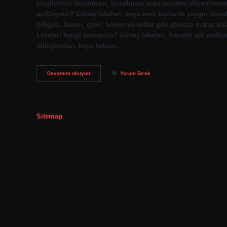
çizgilerinin dolanması, bozulması veya yeniden düzenlenmesi
açıklayınız? Güneş lekeleri, koyu tenli kişilerde yaygın olar
bölgesi, burun, çene, boyun ve kollar gibi güneşe maruz kal
Lekeleri hangi katmanda? Güneş lekeleri, fotosfer adı veril
olduğundan, koyu lekeler…
Güneş
Devamını okuyun
Yorum Bırak
Lekeleri
Nedir
Fen
Bilimleri
Sitemap