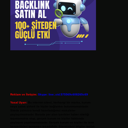
Reklam ve İletişim:
Skype: live:.cid.575569c608265c69
Yasal Uyarı:
Bu internet sitesi, herhangi bir marka, kurum
veya şahıs şirketi ile hiçbir bağlantısı bulunmamaktadır.
Sitede yalnızca kendi hazırladığımız makaleler
paylaşılmaktadır. Burada yer alan içerikler haber niteliği
taşımamakta olup, gerçek kurum ve kişiler hakkında
paylaşım yapılmamaktadır. Gerçek kurum ve kişiler ile isim
benzerlikleri tamamen tesadüfidir. Sitemizdeki bilgiler taslak