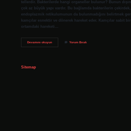
tellerdir. Bakterilerde hangi organeller bulunur? Bunun dışı
çok az büyük yapı vardır. Bu bağlamda bakterilerin çekirdek, 
endoplazmik retikulumunun da bulunmadığını belirtmek gereki
kamçılar esnektir ve dönerek hareket eder. Kamçılar sabit bir
ortamdaki hareketi…
Bakterilerin
Devamını okuyun
Yorum Bırak
Hareket
Organeli
Nedir
Sitemap