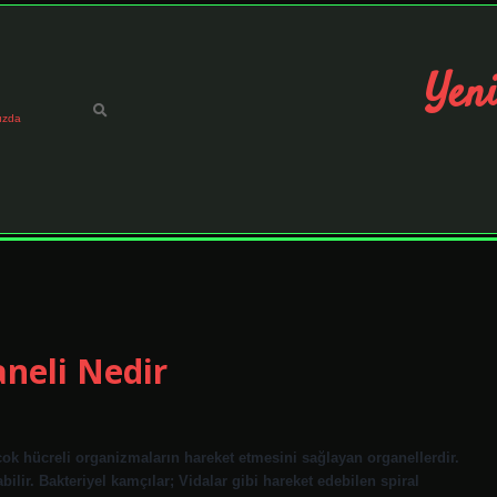
Yeni
ızda
aneli Nedir
 çok hücreli organizmaların hareket etmesini sağlayan organellerdir.
abilir. Bakteriyel kamçılar; Vidalar gibi hareket edebilen spiral