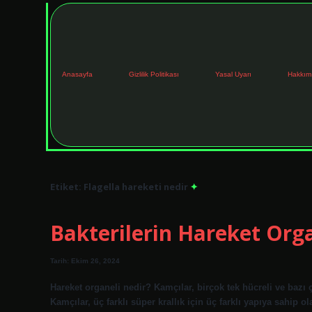
Anasayfa
Gizlilik Politikası
Yasal Uyarı
Hakkım
Etiket:
Flagella hareketi nedir
Bakterilerin Hareket Org
Tarih: Ekim 26, 2024
Hareket organeli nedir? Kamçılar, birçok tek hücreli ve bazı
Kamçılar, üç farklı süper krallık için üç farklı yapıya sahip ol