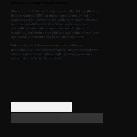
halindedir ve tavsiye niteliği taşımazlar.
Sitemiz, 5651 Sayılı Kanun gereğince Bilgi Teknolojileri ve
İletişim Kurumu (BTK) tarafından onaylanmış bir Yer
Sağlayıcı olarak hizmet vermektedir. Bu nedenle, sitedeki
içerikleri proaktif olarak denetleme veya araştırma
yükümlülüğümüz bulunmamaktadır. Ancak, üyelerimiz
yazdıkları içeriklerin sorumluluğunu taşımakta olup, siteye
üye olarak bu sorumluluğu kabul etmiş sayılırlar.
Hukuka ve yasal düzenlemelere aykırı olduğunu
düşündüğünüz içerikleri,
backlinkpanelicomtr@gmail.com
adresine bildirmeniz halinde, ilgili içerikler yasal süre
içerisinde sitemizden kaldırılacaktır.
Arama