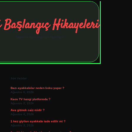
 Başlangıç Hikayeleri
Taşınma maceralarıyla ilham bul!
Sidebar
tulipbet
elexbett.net
Son Yazılar
Bazı ayakkabılar neden koku yapar ?
Ağustos 6, 2026
Kaos TV hangi platformda ?
Ağustos 5, 2026
Ava gitmek caiz midir ?
Ağustos 4, 2026
1 kez giyilen ayakkabı iade edilir mi ?
Ağustos 3, 2026