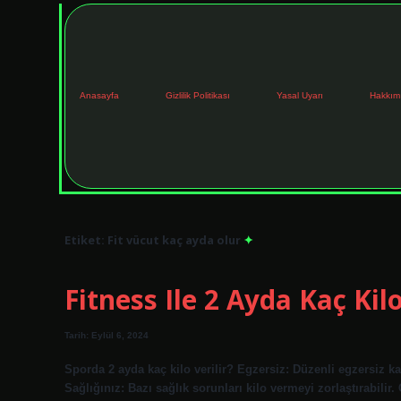
Anasayfa
Gizlilik Politikası
Yasal Uyarı
Hakkım
Etiket:
Fit vücut kaç ayda olur
Fitness Ile 2 Ayda Kaç Kilo
Tarih: Eylül 6, 2024
Sporda 2 ayda kaç kilo verilir? Egzersiz: Düzenli egzersiz k
Sağlığınız: Bazı sağlık sorunları kilo vermeyi zorlaştırabilir. 