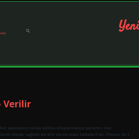
Yeni
ızda
 Verilir
alori yakmanıza ve kas kütlesi oluşturmanıza yardımcı olur.
Genel olarak, sağlıklı bir kilo verme oranı haftada 0’dır. Fitness ile 1