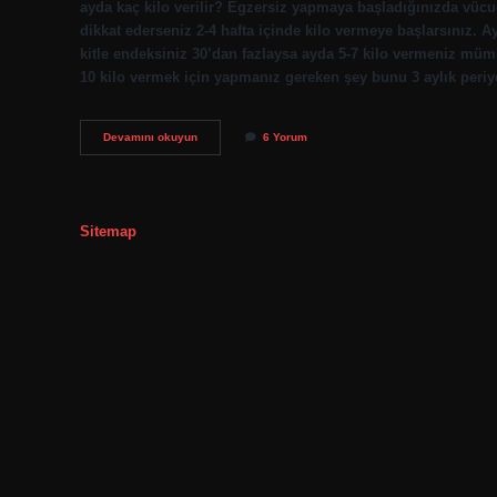
ayda kaç kilo verilir? Egzersiz yapmaya başladığınızda vüc
dikkat ederseniz 2-4 hafta içinde kilo vermeye başlarsınız. 
kitle endeksiniz 30’dan fazlaysa ayda 5-7 kilo vermeniz mümk
10 kilo vermek için yapmanız gereken şey bunu 3 aylık peri
Fitness
Devamını okuyun
6 Yorum
Ile
2
Ayda
Kaç
Kilo
Sitemap
Verilir