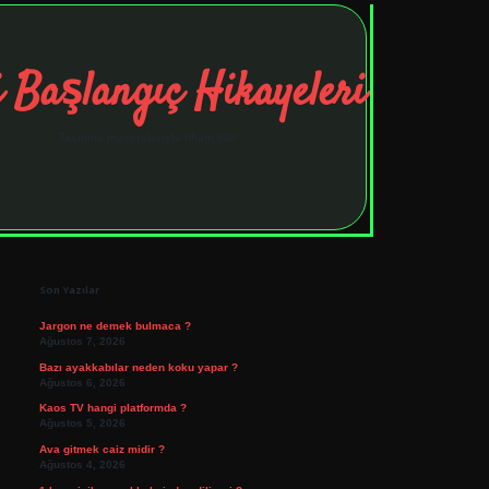
 Başlangıç Hikayeleri
Taşınma maceralarıyla ilham bul!
Sidebar
tulipbet
elexbett.net
Son Yazılar
Jargon ne demek bulmaca ?
Ağustos 7, 2026
Bazı ayakkabılar neden koku yapar ?
Ağustos 6, 2026
Kaos TV hangi platformda ?
Ağustos 5, 2026
Ava gitmek caiz midir ?
Ağustos 4, 2026