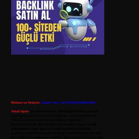
Reklam ve İletişim:
Skype: live:.cid.575569c608265c69
Yasal Uyarı:
Bu internet sitesi, herhangi bir marka, kurum
veya şahıs şirketi ile hiçbir bağlantısı bulunmamaktadır.
Sitede yalnızca kendi hazırladığımız makaleler
paylaşılmaktadır. Burada yer alan içerikler haber niteliği
taşımamakta olup, gerçek kurum ve kişiler hakkında
paylaşım yapılmamaktadır. Gerçek kurum ve kişiler ile isim
benzerlikleri tamamen tesadüfidir. Sitemizdeki bilgiler taslak