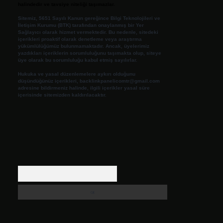
halindedir ve tavsiye niteliği taşımazlar.
Sitemiz, 5651 Sayılı Kanun gereğince Bilgi Teknolojileri ve
İletişim Kurumu (BTK) tarafından onaylanmış bir Yer
Sağlayıcı olarak hizmet vermektedir. Bu nedenle, sitedeki
içerikleri proaktif olarak denetleme veya araştırma
yükümlülüğümüz bulunmamaktadır. Ancak, üyelerimiz
yazdıkları içeriklerin sorumluluğunu taşımakta olup, siteye
üye olarak bu sorumluluğu kabul etmiş sayılırlar.
Hukuka ve yasal düzenlemelere aykırı olduğunu
düşündüğünüz içerikleri,
backlinkpanelicomtr@gmail.com
adresine bildirmeniz halinde, ilgili içerikler yasal süre
içerisinde sitemizden kaldırılacaktır.
Arama