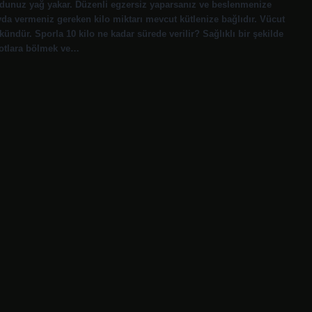
udunuz yağ yakar. Düzenli egzersiz yaparsanız ve beslenmenize
Ayda vermeniz gereken kilo miktarı mevcut kütlenize bağlıdır. Vücut
ündür. Sporla 10 kilo ne kadar sürede verilir? Sağlıklı bir şekilde
yotlara bölmek ve…