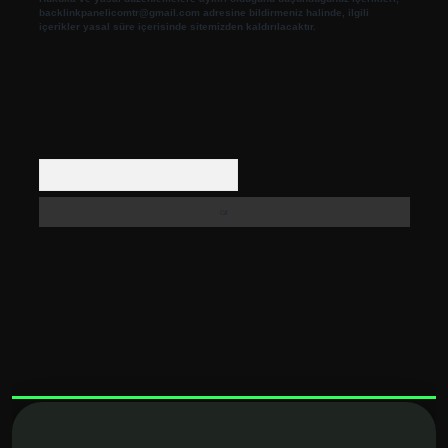
backlinkpanelicomtr@gmail.com
adresine bildirmeniz halinde, ilgili
içerikler yasal süre içerisinde sitemizden kaldırılacaktır.
Arama
tulipbet
elexbett.net