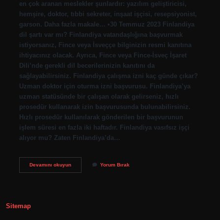
en çok aranan meslekler şunlardır: yazılım geliştiricisi,
hemşire, doktor, tıbbi sekreter, inşaat işçisi, resepsiyonist,
garson. Daha fazla makale… •30 Temmuz 2023 Finlandiya
dil şartı var mı? Finlandiya vatandaşlığına başvurmak
istiyorsanız, Fince veya İsveççe bilginizin resmi kanıtına
ihtiyacınız olacak. Ayrıca, Fince veya Fince-İsveç İşaret
Dili’nde gerekli dil becerilerinizin kanıtını da
sağlayabilirsiniz. Finlandiya çalışma izni kaç günde çıkar?
Uzman doktor için oturma izni başvurusu. Finlandiya’ya
uzman statüsünde bir çalışan olarak gelirseniz, hızlı
prosedür kullanarak izin başvurusunda bulunabilirsiniz.
Hızlı prosedür kullanılarak gönderilen bir başvurunun
işlem süresi en fazla iki haftadır. Finlandiya vasıfsız işçi
alıyor mu? Zaten Finlandiya’da…
Finlandiya
Devamını okuyun
Yorum Bırak
Çalışma
Izni
Nasıl
Alınır
Sitemap