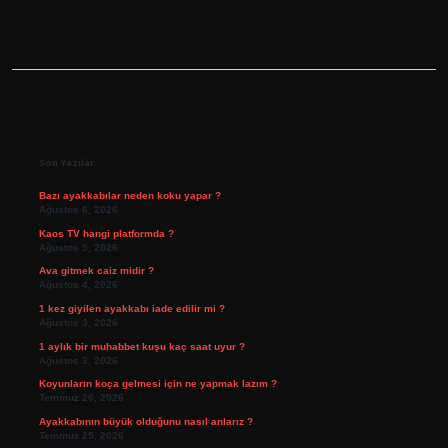
Sidebar
Son Yazılar
Bazı ayakkabılar neden koku yapar ?
Ağustos 6, 2026
Kaos TV hangi platformda ?
Ağustos 5, 2026
Ava gitmek caiz midir ?
Ağustos 4, 2026
1 kez giyilen ayakkabı iade edilir mi ?
Ağustos 3, 2026
1 aylık bir muhabbet kuşu kaç saat uyur ?
Ağustos 3, 2026
Koyunların koça gelmesi için ne yapmak lazım ?
Temmuz 26, 2026
Ayakkabının büyük olduğunu nasıl anlarız ?
Temmuz 25, 2026