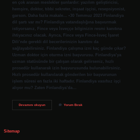
en çok aranan meslekler şunlardır: yazılım geliştiricisi,
hemşire, doktor, tıbbi sekreter, inşaat işçisi, resepsiyonist,
garson. Daha fazla makale… •30 Temmuz 2023 Finlandiya
dil şartı var mı? Finlandiya vatandaşlığına başvurmak
istiyorsanız, Fince veya İsveççe bilginizin resmi kanıtına
ihtiyacınız olacak. Ayrıca, Fince veya Fince-İsveç İşaret
Dili’nde gerekli dil becerilerinizin kanıtını da
sağlayabilirsiniz. Finlandiya çalışma izni kaç günde çıkar?
Uzman doktor için oturma izni başvurusu. Finlandiya’ya
uzman statüsünde bir çalışan olarak gelirseniz, hızlı
prosedür kullanarak izin başvurusunda bulunabilirsiniz.
Hızlı prosedür kullanılarak gönderilen bir başvurunun
işlem süresi en fazla iki haftadır. Finlandiya vasıfsız işçi
alıyor mu? Zaten Finlandiya’da…
Finlandiya
Devamını okuyun
Yorum Bırak
Çalışma
Izni
Nasıl
Alınır
Sitemap