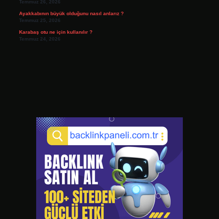
Temmuz 26, 2026
Ayakkabının büyük olduğunu nasıl anlarız ?
Temmuz 25, 2026
Karabaş otu ne için kullanılır ?
Temmuz 24, 2026