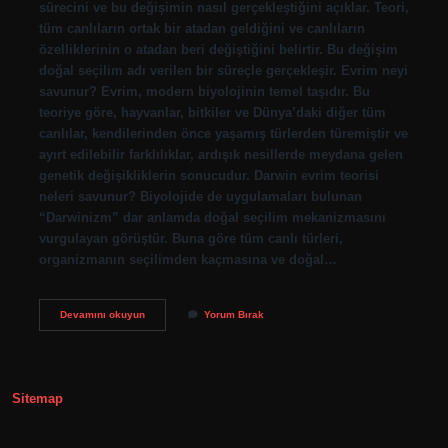
sürecini ve bu değişimin nasıl gerçekleştiğini açıklar. Teori,
tüm canlıların ortak bir atadan geldiğini ve canlıların
özelliklerinin o atadan beri değiştiğini belirtir. Bu değişim
doğal seçilim adı verilen bir süreçle gerçekleşir. Evrim neyi
savunur? Evrim, modern biyolojinin temel taşıdır. Bu
teoriye göre, hayvanlar, bitkiler ve Dünya’daki diğer tüm
canlılar, kendilerinden önce yaşamış türlerden türemiştir ve
ayırt edilebilir farklılıklar, ardışık nesillerde meydana gelen
genetik değişikliklerin sonucudur. Darwin evrim teorisi
neleri savunur? Biyolojide de uygulamaları bulunan
“Darwinizm” dar anlamda doğal seçilim mekanizmasını
vurgulayan görüştür. Buna göre tüm canlı türleri,
organizmanın seçilimden kaçmasına ve doğal…
Evrim
Devamını okuyun
Yorum Bırak
Teorisi
Nedir
Kısa
Sitemap