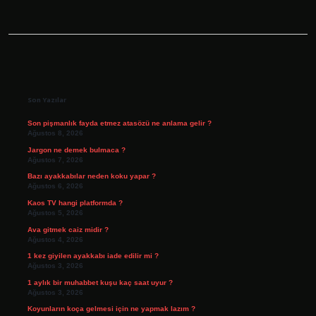
Sidebar
Son Yazılar
Son pişmanlık fayda etmez atasözü ne anlama gelir ?
Ağustos 8, 2026
Jargon ne demek bulmaca ?
Ağustos 7, 2026
Bazı ayakkabılar neden koku yapar ?
Ağustos 6, 2026
Kaos TV hangi platformda ?
Ağustos 5, 2026
Ava gitmek caiz midir ?
Ağustos 4, 2026
1 kez giyilen ayakkabı iade edilir mi ?
Ağustos 3, 2026
1 aylık bir muhabbet kuşu kaç saat uyur ?
Ağustos 3, 2026
Koyunların koça gelmesi için ne yapmak lazım ?